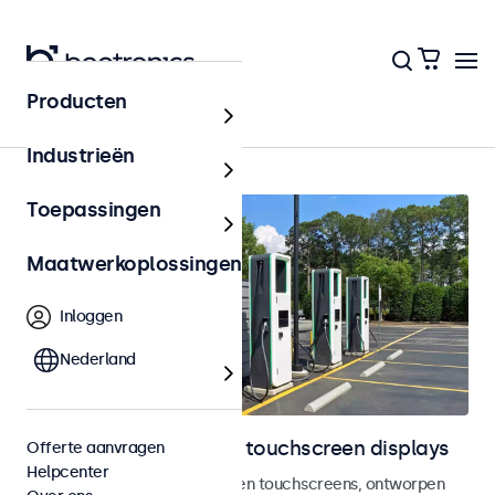
Producten
Outdoor
Industrieën
Toepassingen
Maatwerkoplossingen
Inloggen
Nederland
Outdoor monitoren en touchscreen displays
Offerte aanvragen
Helpcenter
Weersbestendige monitoren en touchscreens, ontworpen