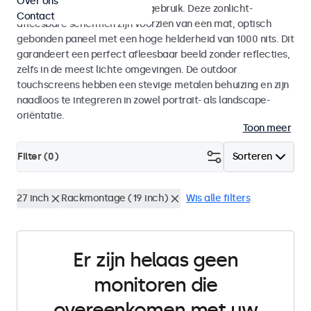
Over ons
voor zowel binnen- als buitengebruik. Deze zonlicht-
Contact
afleesbare schermen zijn voorzien van een mat, optisch
gebonden paneel met een hoge helderheid van 1000 nits. Dit
garandeert een perfect afleesbaar beeld zonder reflecties,
zelfs in de meest lichte omgevingen. De outdoor
touchscreens hebben een stevige metalen behuizing en zijn
naadloos te integreren in zowel portrait- als landscape-
oriëntatie.
Toon meer
Filter (
0
)
Sorteren
27 inch
Rackmontage (19 inch)
Wis alle filters
Er zijn helaas geen
monitoren die
overeenkomen met uw