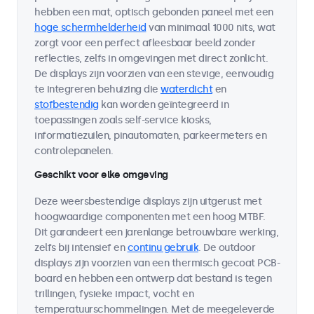
hebben een mat, optisch gebonden paneel met een
hoge schermhelderheid
van minimaal 1000 nits, wat
zorgt voor een perfect afleesbaar beeld zonder
reflecties, zelfs in omgevingen met direct zonlicht.
De displays zijn voorzien van een stevige, eenvoudig
te integreren behuizing die
waterdicht
en
stofbestendig
kan worden geïntegreerd in
toepassingen zoals self-service kiosks,
informatiezuilen, pinautomaten, parkeermeters en
controlepanelen.
Geschikt voor elke omgeving
Deze weersbestendige displays zijn uitgerust met
hoogwaardige componenten met een hoog MTBF.
Dit garandeert een jarenlange betrouwbare werking,
zelfs bij intensief en
continu gebruik
. De outdoor
displays zijn voorzien van een thermisch gecoat PCB-
board en hebben een ontwerp dat bestand is tegen
trillingen, fysieke impact, vocht en
temperatuurschommelingen. Met de meegeleverde