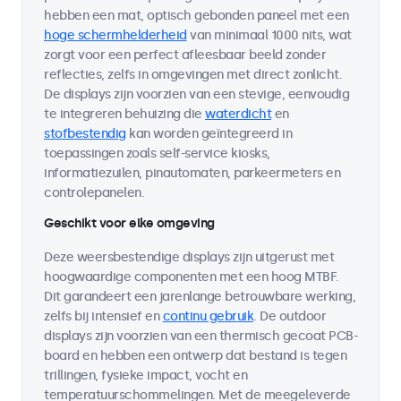
hebben een mat, optisch gebonden paneel met een
hoge schermhelderheid
van minimaal 1000 nits, wat
zorgt voor een perfect afleesbaar beeld zonder
reflecties, zelfs in omgevingen met direct zonlicht.
De displays zijn voorzien van een stevige, eenvoudig
te integreren behuizing die
waterdicht
en
stofbestendig
kan worden geïntegreerd in
toepassingen zoals self-service kiosks,
informatiezuilen, pinautomaten, parkeermeters en
controlepanelen.
Geschikt voor elke omgeving
Deze weersbestendige displays zijn uitgerust met
hoogwaardige componenten met een hoog MTBF.
Dit garandeert een jarenlange betrouwbare werking,
zelfs bij intensief en
continu gebruik
. De outdoor
displays zijn voorzien van een thermisch gecoat PCB-
board en hebben een ontwerp dat bestand is tegen
trillingen, fysieke impact, vocht en
temperatuurschommelingen. Met de meegeleverde