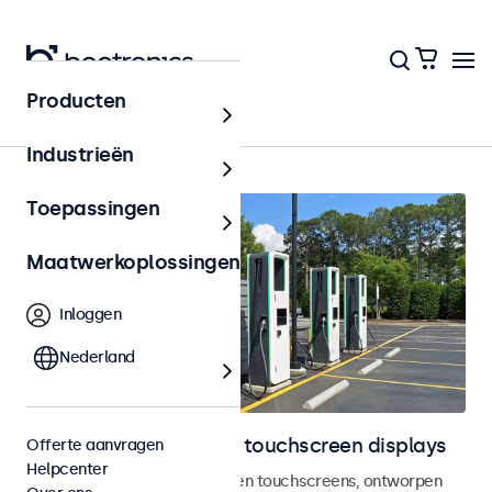
Producten
Home
Industrieën
Toepassingen
Maatwerkoplossingen
Inloggen
Nederland
Outdoor monitoren en touchscreen displays
Offerte aanvragen
Helpcenter
Weersbestendige monitoren en touchscreens, ontworpen