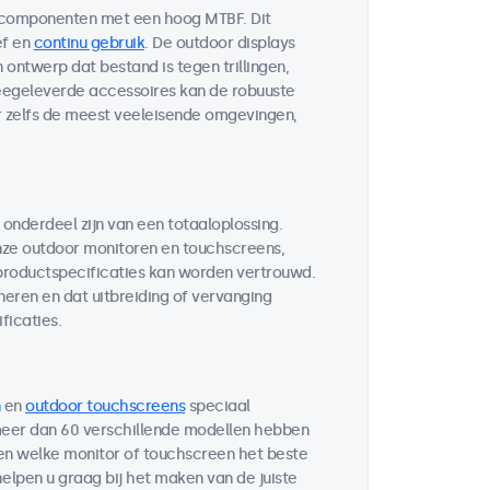
 componenten met een hoog MTBF. Dit
ef en
continu gebruik
. De outdoor displays
ontwerp dat bestand is tegen trillingen,
egeleverde accessoires kan de robuuste
r zelfs de meest veeleisende omgevingen,
 onderdeel zijn van een totaaloplossing.
ze outdoor monitoren en touchscreens,
 productspecificaties kan worden vertrouwd.
neren en dat uitbreiding of vervanging
ficaties.
en
outdoor touchscreens
speciaal
 meer dan 60 verschillende modellen hebben
ten welke monitor of touchscreen het beste
helpen u graag bij het maken van de juiste