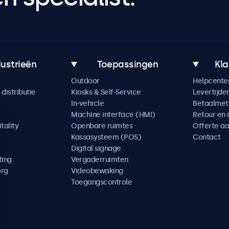
dustrieën
Toepassingen
Kla
Outdoor
Helpcente
distributie
Kiosks & Self-Service
Levertijde
In-vehicle
Betaalme
Machine interface (HMI)
Retour en 
tality
Openbare ruimtes
Offerte a
Kassasysteem (POS)
Contact
Digital signage
ting
Vergaderruimten
org
Videobewaking
Toegangscontrole