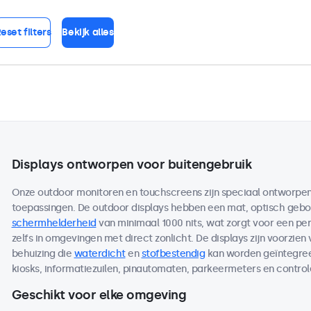
eset filters
Bekijk alles
Displays ontworpen voor buitengebruik
Onze outdoor monitoren en touchscreens zijn speciaal ontworpen 
toepassingen. De outdoor displays hebben een mat, optisch ge
schermhelderheid
van minimaal 1000 nits, wat zorgt voor een per
zelfs in omgevingen met direct zonlicht. De displays zijn voorzien
behuizing die
waterdicht
en
stofbestendig
kan worden geïntegreer
kiosks, informatiezuilen, pinautomaten, parkeermeters en contro
Geschikt voor elke omgeving