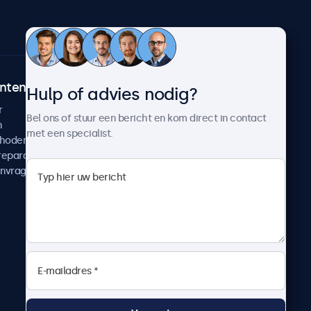
ntenservice
Over Beetronics
Hulp of advies nodig?
r
Klantcases
Bel ons of stuur een bericht en kom direct in contact
n
Nieuws en updates
met een specialist.
thoden
Over ons
reparatie
Werken bij Beetronics
anvragen
Algemene voorwaarden
Privacyverklaring