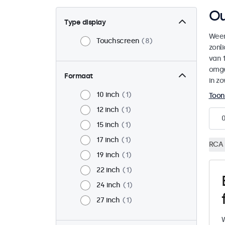
Ou
Type display
Weer
Touchscreen
8
zonl
van 1
omge
Formaat
in zo
10 inch
1
Toon
12 inch
1
15 inch
1
17 inch
1
RCA 
19 inch
1
22 inch
1
24 inch
1
27 inch
1
W