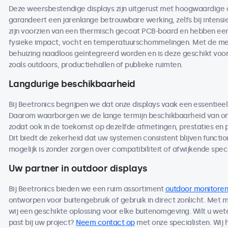
Deze weersbestendige displays zijn uitgerust met hoogwaardige
garandeert een jarenlange betrouwbare werking, zelfs bij intensi
zijn voorzien van een thermisch gecoat PCB-board en hebben een 
fysieke impact, vocht en temperatuurschommelingen. Met de me
behuizing naadloos geïntegreerd worden en is deze geschikt voo
zoals outdoors, productiehallen of publieke ruimten.
Langdurige beschikbaarheid
Bij Beetronics begrijpen we dat onze displays vaak een essentieel
Daarom waarborgen we de lange termijn beschikbaarheid van on
zodat ook in de toekomst op dezelfde afmetingen, prestaties en
Dit biedt de zekerheid dat uw systemen consistent blijven functio
mogelijk is zonder zorgen over compatibiliteit of afwijkende speci
Uw partner in outdoor displays
Bij Beetronics bieden we een ruim assortiment
outdoor monitoren
ontworpen voor buitengebruik of gebruik in direct zonlicht. Met
wij een geschikte oplossing voor elke buitenomgeving. Wilt u we
past bij uw project?
Neem contact op
met onze specialisten. Wij 