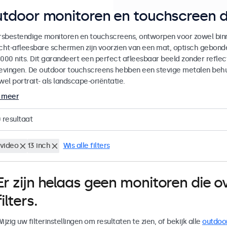
tdoor monitoren en touchscreen d
sbestendige monitoren en touchscreens, ontworpen voor zowel binne
icht-afleesbare schermen zijn voorzien van een mat, optisch gebon
000 nits. Dit garandeert een perfect afleesbaar beeld zonder reflecti
vingen. De outdoor touchscreens hebben een stevige metalen behuiz
wel portrait- als landscape-oriëntatie.
 meer
0
resultaat
video
13 inch
Wis alle filters
Er zijn helaas geen monitoren die
filters.
ijzig uw filterinstellingen om resultaten te zien, of bekijk alle
outdoo