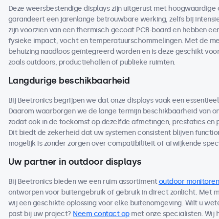
Deze weersbestendige displays zijn uitgerust met hoogwaardige
garandeert een jarenlange betrouwbare werking, zelfs bij intensi
zijn voorzien van een thermisch gecoat PCB-board en hebben een 
fysieke impact, vocht en temperatuurschommelingen. Met de me
behuizing naadloos geïntegreerd worden en is deze geschikt voo
zoals outdoors, productiehallen of publieke ruimten.
Langdurige beschikbaarheid
Bij Beetronics begrijpen we dat onze displays vaak een essentieel
Daarom waarborgen we de lange termijn beschikbaarheid van on
zodat ook in de toekomst op dezelfde afmetingen, prestaties en
Dit biedt de zekerheid dat uw systemen consistent blijven functio
mogelijk is zonder zorgen over compatibiliteit of afwijkende speci
Uw partner in outdoor displays
Bij Beetronics bieden we een ruim assortiment
outdoor monitoren
ontworpen voor buitengebruik of gebruik in direct zonlicht. Met
wij een geschikte oplossing voor elke buitenomgeving. Wilt u we
past bij uw project?
Neem contact op
met onze specialisten. Wij 