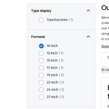
Ou
Type display
Weer
Touchscreen
1
zonl
van 1
omge
Formaat
in zo
10 inch
Toon
12 inch
1
15 inch
1
17 inch
1
10 in
19 inch
1
22 inch
1
24 inch
1
27 inch
1
W