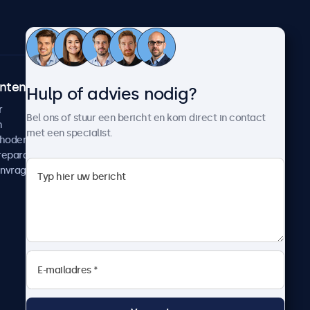
ntenservice
Over Beetronics
Hulp of advies nodig?
r
Klantcases
Bel ons of stuur een bericht en kom direct in contact
n
Nieuws en updates
met een specialist.
thoden
Over ons
reparatie
Werken bij Beetronics
anvragen
Algemene voorwaarden
Privacyverklaring