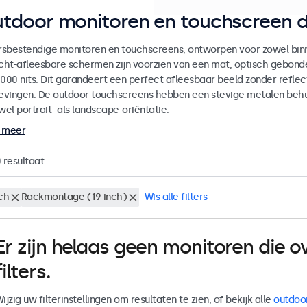
tdoor monitoren en touchscreen d
sbestendige monitoren en touchscreens, ontworpen voor zowel binne
icht-afleesbare schermen zijn voorzien van een mat, optisch gebon
000 nits. Dit garandeert een perfect afleesbaar beeld zonder reflecti
vingen. De outdoor touchscreens hebben een stevige metalen behuiz
wel portrait- als landscape-oriëntatie.
 meer
0
resultaat
ch
Rackmontage (19 inch)
Wis alle filters
Er zijn helaas geen monitoren die
filters.
ijzig uw filterinstellingen om resultaten te zien, of bekijk alle
outdoo