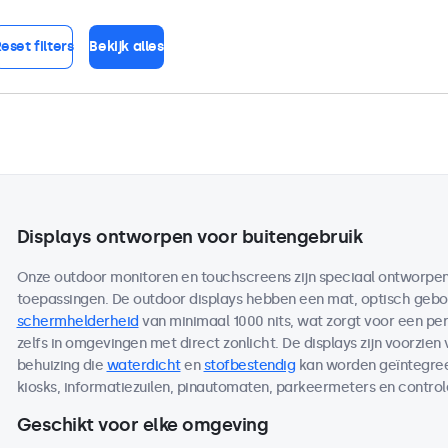
eset filters
Bekijk alles
Displays ontworpen voor buitengebruik
Onze outdoor monitoren en touchscreens zijn speciaal ontworpen 
toepassingen. De outdoor displays hebben een mat, optisch ge
schermhelderheid
van minimaal 1000 nits, wat zorgt voor een per
zelfs in omgevingen met direct zonlicht. De displays zijn voorzien
behuizing die
waterdicht
en
stofbestendig
kan worden geïntegreer
kiosks, informatiezuilen, pinautomaten, parkeermeters en contro
Geschikt voor elke omgeving