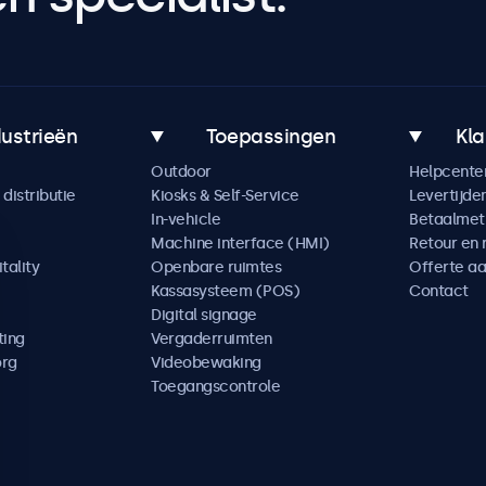
dustrieën
Toepassingen
Kla
Outdoor
Helpcente
distributie
Kiosks & Self-Service
Levertijde
In-vehicle
Betaalme
Machine interface (HMI)
Retour en 
tality
Openbare ruimtes
Offerte a
Kassasysteem (POS)
Contact
Digital signage
ting
Vergaderruimten
org
Videobewaking
Toegangscontrole