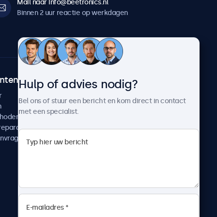
Mail naar info@beetronics.nl
Binnen 2 uur reactie op werkdagen
ntenservice
Over Beetronics
Hulp of advies nodig?
r
Klantcases
Bel ons of stuur een bericht en kom direct in contact
n
Nieuws en updates
met een specialist.
thoden
Over ons
reparatie
Werken bij Beetronics
anvragen
Algemene voorwaarden
Privacyverklaring