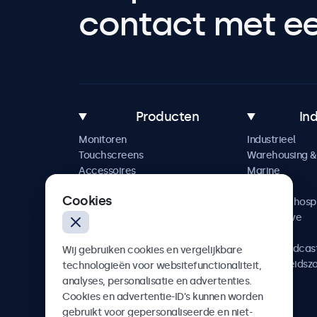
contact met een
Producten
In
Monitoren
Industrieel
Touchscreens
Warehousing & 
Accessoires
Marine
Maatwerkoplossingen
Retail
Cookies
Horeca & hospi
Automotive
Railway
AV & Broadcas
Wij gebruiken cookies en vergelijkbare
Gezondheidsz
technologieën voor websitefunctionaliteit,
analyses, personalisatie en advertenties.
Cookies en advertentie-ID’s kunnen worden
gebruikt voor gepersonaliseerde en niet-