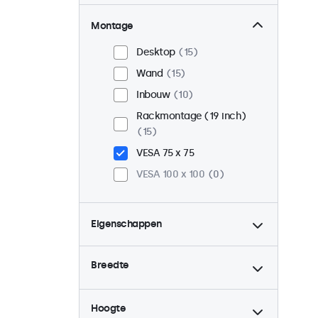
Montage
Desktop
15
Wand
15
Inbouw
10
Rackmontage (19 inch)
15
VESA 75 x 75
VESA 100 x 100
0
Eigenschappen
4:3 / 5:4
4
Breedte
9-36 Volt
15
Dimbaar
15
Hoogte
USB mediaplayer
15