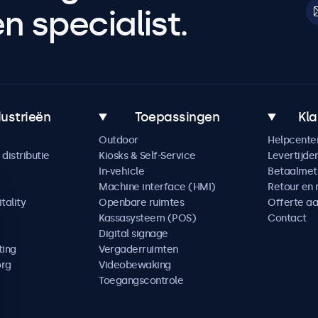
 specialist.
dustrieën
Toepassingen
Kla
Outdoor
Helpcente
distributie
Kiosks & Self-Service
Levertijde
In-vehicle
Betaalme
Machine interface (HMI)
Retour en 
tality
Openbare ruimtes
Offerte a
Kassasysteem (POS)
Contact
Digital signage
ting
Vergaderruimten
org
Videobewaking
Toegangscontrole