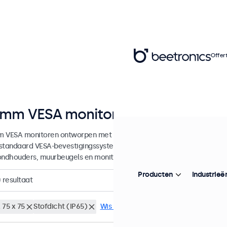
Offer
mm VESA monitoren
 VESA monitoren ontworpen met veelzijdige montagemogelijkheden.
standaard VESA-bevestigingssystemen en kunnen daarmee aangeslot
ondhouders, muurbeugels en monitor armen.
Producten
Industrieë
0
resultaat
 75 x 75
Stofdicht (IP65)
Wis alle filters