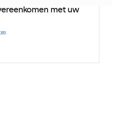
 overeenkomen met uw
ren
.