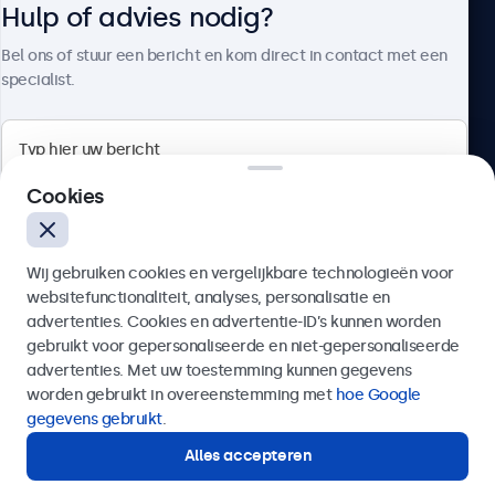
Hulp of advies nodig?
Over Beetronics
Bel ons of stuur een bericht en kom direct in contact met een
specialist.
Beetronics
Cookies
Bloemstraat 28, 1016LC Amsterdam, Nederland
Wij gebruiken cookies en vergelijkbare technologieën voor
4.8/5 door 5000+ bedrijven
websitefunctionaliteit, analyses, personalisatie en
Nederlands
advertenties. Cookies en advertentie-ID’s kunnen worden
gebruikt voor gepersonaliseerde en niet-gepersonaliseerde
Verzenden
advertenties. Met uw toestemming kunnen gegevens
worden gebruikt in overeenstemming met
hoe Google
Of bel ons op
020 - 700 83 66
gegevens gebruikt
.
Alles accepteren
Hulp of advies nodig?
Direct contact met een specialist.