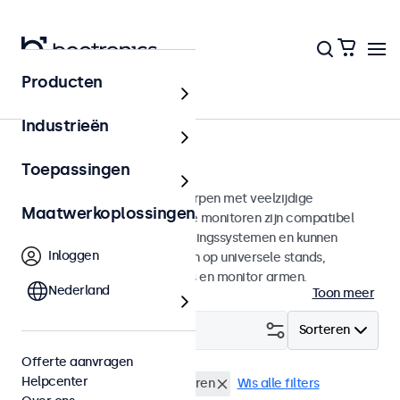
Producten
Home
Industrieën
75mm VESA monitoren
Toepassingen
75mm VESA monitoren ontworpen met veelzijdige
Maatwerkoplossingen
montagemogelijkheden. Deze monitoren zijn compatibel
met standaard VESA-bevestigingssystemen en kunnen
Inloggen
daarmee aangesloten worden op universele stands,
plafondhouders, muurbeugels en monitor armen.
Nederland
Toon meer
Filter (
0
)
Sorteren
Offerte aanvragen
Helpcenter
VESA 75 x 75
22 inch monitoren
Wis alle filters