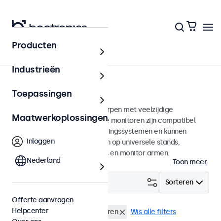
Producten
Home
Industrieën
75mm VESA monitoren
Toepassingen
75mm VESA monitoren ontworpen met veelzijdige
Maatwerkoplossingen
montagemogelijkheden. Deze monitoren zijn compatibel
met standaard VESA-bevestigingssystemen en kunnen
Inloggen
daarmee aangesloten worden op universele stands,
plafondhouders, muurbeugels en monitor armen.
Nederland
Toon meer
Filter (
0
)
Sorteren
Offerte aanvragen
Helpcenter
VESA 75 x 75
19 inch monitoren
Wis alle filters