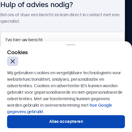
Hulp of advies nodig?
Over Beetronics
Bel ons of stuur een bericht en kom direct in contact met een
specialist.
Beetronics
Cookies
Bloemstraat 28, 1016LC Amsterdam, Nederland
Wij gebruiken cookies en vergelijkbare technologieën voor
4.8/5 door 5000+ bedrijven
websitefunctionaliteit, analyses, personalisatie en
Nederlands
advertenties. Cookies en advertentie-ID’s kunnen worden
gebruikt voor gepersonaliseerde en niet-gepersonaliseerde
Verzenden
advertenties. Met uw toestemming kunnen gegevens
worden gebruikt in overeenstemming met
hoe Google
Of bel ons op
020 - 700 83 66
gegevens gebruikt
.
Alles accepteren
Hulp of advies nodig?
Direct contact met een specialist.