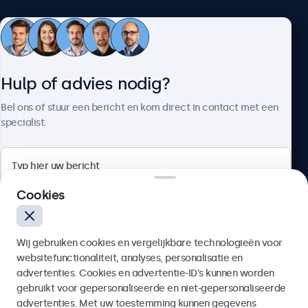
Klantenservice
Hulp of advies nodig?
Over Beetronics
Bel ons of stuur een bericht en kom direct in contact met een
specialist.
Beetronics
Cookies
Bloemstraat 28, 1016LC Amsterdam, Nederland
Wij gebruiken cookies en vergelijkbare technologieën voor
4.8/5 door 5000+ bedrijven
websitefunctionaliteit, analyses, personalisatie en
Nederlands
advertenties. Cookies en advertentie-ID’s kunnen worden
gebruikt voor gepersonaliseerde en niet-gepersonaliseerde
Verzenden
advertenties. Met uw toestemming kunnen gegevens