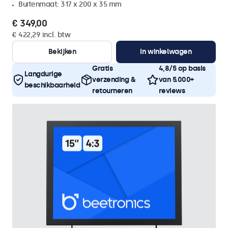
Buitenmaat: 317 x 200 x 35 mm
€ 349,00
€ 422,29 incl. btw
Bekijken
In winkelwagen
Gratis
4,8/5 op basis
Langdurige
verzending &
van 5.000+
beschikbaarheid
retourneren
reviews