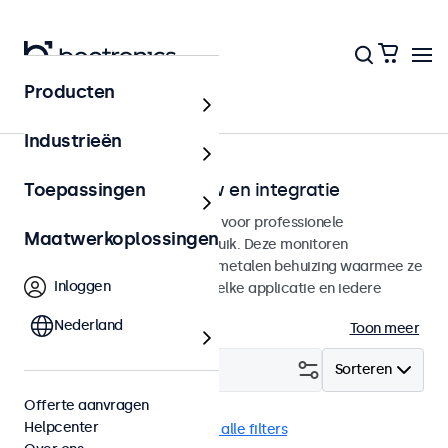
Producten
Home
Industrieën
Monitoren voor inbouw en integratie
Toepassingen
Inbouw monitoren ontworpen voor professionele
Maatwerkoplossingen
toepassingen en continu gebruik. Deze monitoren
beschikken over een stevige metalen behuizing waarmee ze
Inloggen
naadloos te integreren zijn in elke applicatie en iedere
omgeving.
Nederland
Toon meer
Filter (
10
)
Sorteren
Offerte aanvragen
Helpcenter
Inbouw
VESA 75 x 75
Wis alle filters