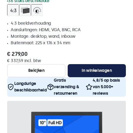
36 stuks beschikbaar
4:3 beeldverhouding
Aansluitingen: HDMI, VGA, BNC, RCA
Montage: desktop, wand, inbouw
Buitenmaat: 225 x 176 x 34 mm
€ 279,00
€ 337,59 incl. btw
Bekijken
In winkelwagen
Gratis
4,8/5 op basis
Langdurige
verzending &
van 5.000+
beschikbaarheid
retourneren
reviews