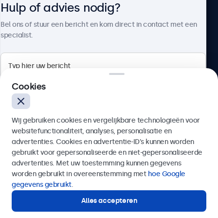
Hulp of advies nodig?
Over Beetronics
Bel ons of stuur een bericht en kom direct in contact met een
specialist.
Beetronics
Cookies
Bloemstraat 28, 1016LC Amsterdam, Nederland
Wij gebruiken cookies en vergelijkbare technologieën voor
4.8/5 door 5000+ bedrijven
websitefunctionaliteit, analyses, personalisatie en
Nederlands
advertenties. Cookies en advertentie-ID’s kunnen worden
gebruikt voor gepersonaliseerde en niet-gepersonaliseerde
Verzenden
advertenties. Met uw toestemming kunnen gegevens
worden gebruikt in overeenstemming met
hoe Google
Of bel ons op
020 - 700 83 66
gegevens gebruikt
.
Alles accepteren
Hulp of advies nodig?
Direct contact met een specialist.