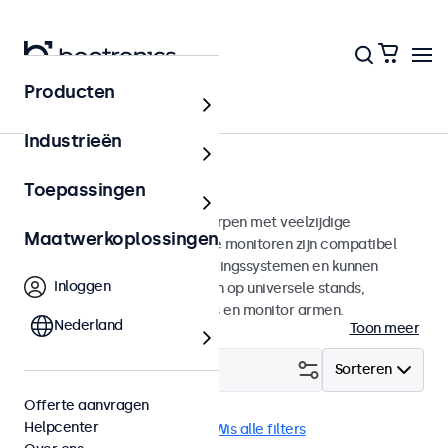
Producten
Home
Industrieën
75mm VESA monitoren
Toepassingen
75mm VESA monitoren ontworpen met veelzijdige
Maatwerkoplossingen
montagemogelijkheden. Deze monitoren zijn compatibel
met standaard VESA-bevestigingssystemen en kunnen
Inloggen
daarmee aangesloten worden op universele stands,
plafondhouders, muurbeugels en monitor armen.
Nederland
Toon meer
Filter (
0
)
Sorteren
Offerte aanvragen
Helpcenter
VESA 75 x 75
BNC (SDI)
Wis alle filters