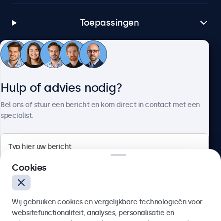
Toepassingen
Klantenservice
Hulp of advies nodig?
Over Beetronics
Bel ons of stuur een bericht en kom direct in contact met een
specialist.
Beetronics
Cookies
Bloemstraat 28, 1016LC Amsterdam, Nederland
Wij gebruiken cookies en vergelijkbare technologieën voor
4.8/5 door 5000+ bedrijven
websitefunctionaliteit, analyses, personalisatie en
Nederlands