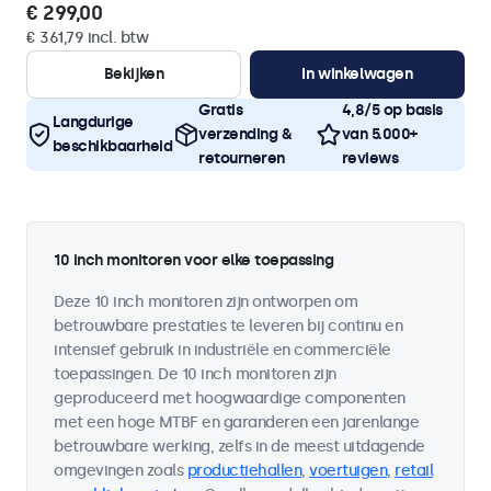
€ 299,00
€ 361,79 incl. btw
Bekijken
In winkelwagen
Gratis
4,8/5 op basis
Langdurige
verzending &
van 5.000+
beschikbaarheid
retourneren
reviews
10 inch monitoren voor elke toepassing
Deze 10 inch monitoren zijn ontworpen om
betrouwbare prestaties te leveren bij continu en
intensief gebruik in industriële en commerciële
toepassingen. De 10 inch monitoren zijn
geproduceerd met hoogwaardige componenten
met een hoge MTBF en garanderen een jarenlange
betrouwbare werking, zelfs in de meest uitdagende
omgevingen zoals
productiehallen
,
voertuigen
,
retail