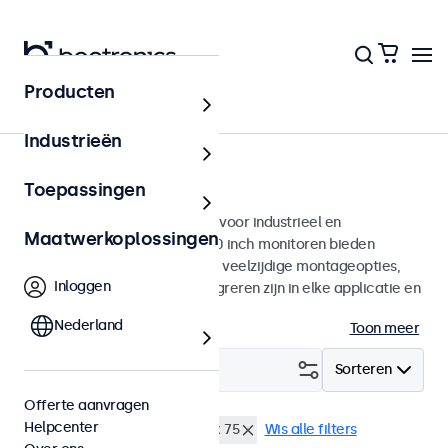
Producten
Monitoren
Industrieën
10 inch monitoren
Toepassingen
10 inch monitoren ontworpen voor industrieel en
Maatwerkoplossingen
commercieel gebruik. Deze 10 inch monitoren bieden
diverse videoaansluitingen en veelzijdige montageopties,
Inloggen
waarmee ze naadloos te integreren zijn in elke applicatie en
iedere omgeving.
Nederland
Toon meer
Filter (
3
)
Sorteren
Offerte aanvragen
Helpcenter
10 inch monitoren
VESA 75 x 75
Wis alle filters