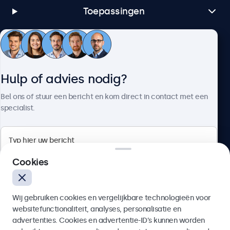
Toepassingen
Klantenservice
Hulp of advies nodig?
Over Beetronics
Bel ons of stuur een bericht en kom direct in contact met een
specialist.
Beetronics
Cookies
Bloemstraat 28, 1016LC Amsterdam, Nederland
Wij gebruiken cookies en vergelijkbare technologieën voor
4.8/5 door 5000+ bedrijven
websitefunctionaliteit, analyses, personalisatie en
Nederlands
advertenties. Cookies en advertentie-ID’s kunnen worden