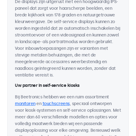
De displays zijn uitgerust met een hoogwaardig IPS-
paneel dat zorgt voor haarscherpe beelden, een
brede kijkhoek van 178 graden en natuurgetrouwe
kleurweergave. De self-service displays kunnen zo
worden ingesteld dat ze automatisch inschakelen bij
stroomtoevoer of een videosignaal en kunnen zowel
in landscape- als portraitmodus worden gebruikt.
Voor inbouwtoepassingen zijn er varianten met
stevige metalen behuizingen, die met de
meegeleverde accessoires weerbestendig en
naadloos geïntegreerd kunnen worden, zonder dat
ventilatie vereist is.
Uw partner in self-service kiosks
Bij Beetronics hebben we een ruim assortiment
monitoren
en
touchscreens
, speciaal ontworpen
voor kiosk-systemen en self-service oplossingen. Met
meer dan 60 verschillende modellen en opties voor
volledig maatwerk bieden wij een passende
displayoplossing voor elke omgeving. Benieuwd welk