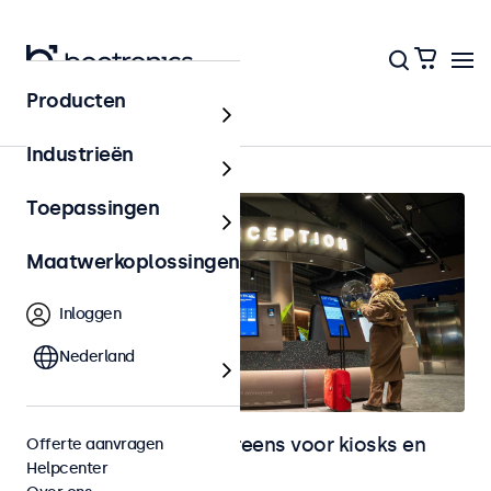
Producten
Home
Industrieën
Toepassingen
Maatwerkoplossingen
Inloggen
Nederland
Monitoren en touchscreens voor kiosks en
Offerte aanvragen
Helpcenter
selfservice