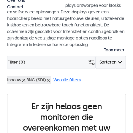
Over ons
Monitoren en touchscreen displays ontworpen voor kiosks
Contact
en selfservice oplossingen. Deze displays geven een
haarscherp beeld met natuurgetrouwe kleuren, uitstekende
kijkhoeken en betrouwbare touch functionaliteit. De
schermen zijn geschikt voor intenstief en continu gebruik en
zijn dankzij de veelzijdige montage opties naadloos te
integreren in iedere selfservice oplossing.
Toon meer
Filter (
0
)
Sorteren
Inbouw
BNC (SDI)
Wis alle filters
Er zijn helaas geen
monitoren die
overeenkomen met uw