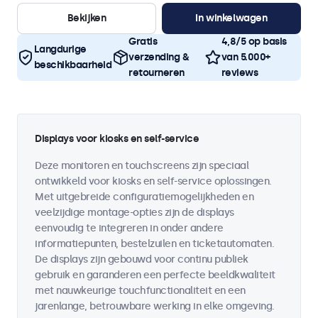
Bekijken
In winkelwagen
Gratis
4,8/5 op basis
Langdurige
verzending &
van 5.000+
beschikbaarheid
retourneren
reviews
Displays voor kiosks en self-service
Deze monitoren en touchscreens zijn speciaal
ontwikkeld voor kiosks en self-service oplossingen.
Met uitgebreide configuratiemogelijkheden en
veelzijdige montage-opties zijn de displays
eenvoudig te integreren in onder andere
informatiepunten, bestelzuilen en ticketautomaten.
De displays zijn gebouwd voor continu publiek
gebruik en garanderen een perfecte beeldkwaliteit
met nauwkeurige touchfunctionaliteit en een
jarenlange, betrouwbare werking in elke omgeving.