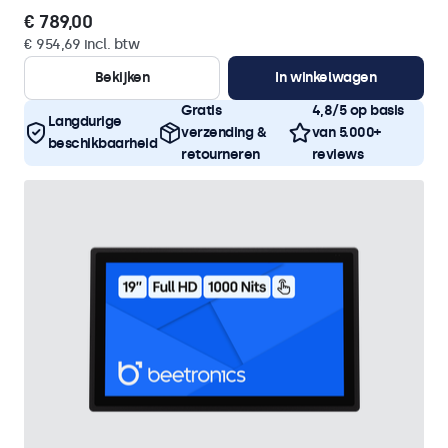
€ 789,00
€ 954,69 incl. btw
Bekijken
In winkelwagen
Gratis
4,8/5 op basis
Langdurige
verzending &
van 5.000+
beschikbaarheid
retourneren
reviews