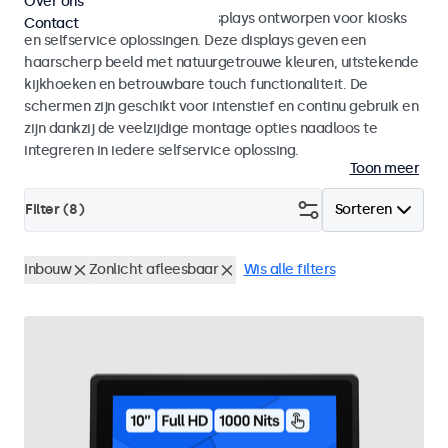
Over ons
Monitoren en touchscreen displays ontworpen voor kiosks
Contact
en selfservice oplossingen. Deze displays geven een
haarscherp beeld met natuurgetrouwe kleuren, uitstekende
kijkhoeken en betrouwbare touch functionaliteit. De
schermen zijn geschikt voor intenstief en continu gebruik en
zijn dankzij de veelzijdige montage opties naadloos te
integreren in iedere selfservice oplossing.
Toon meer
Filter (
8
)
Sorteren
Inbouw
Zonlicht afleesbaar
Wis alle filters