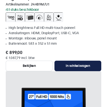
Artikelnummer:
24HB9M/U1
51 stuks beschikbaar
High brightness Full HD multi-touch paneel
Aansluitingen: HDMI, DisplayPort, USB-C, VGA
Montage: inbouw, panel mount
Buitenmaat: 583 x 352 x 51 mm
€ 899,00
€ 1.087,79 incl. btw
Bekijken
In winkelwagen