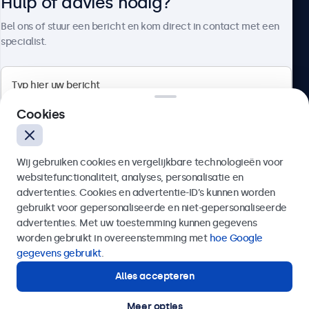
Hulp of advies nodig?
Over Beetronics
Bel ons of stuur een bericht en kom direct in contact met een
specialist.
Beetronics
Cookies
Bloemstraat 28, 1016LC Amsterdam, Nederland
Wij gebruiken cookies en vergelijkbare technologieën voor
4.8/5 door 5000+ bedrijven
websitefunctionaliteit, analyses, personalisatie en
Nederlands
advertenties. Cookies en advertentie-ID’s kunnen worden
gebruikt voor gepersonaliseerde en niet-gepersonaliseerde
Verzenden
advertenties. Met uw toestemming kunnen gegevens
worden gebruikt in overeenstemming met
hoe Google
Of bel ons op
020 - 700 83 66
gegevens gebruikt
.
Alles accepteren
Hulp of advies nodig?
Direct contact met een specialist.
Meer opties