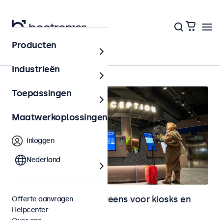
Producten
Home
Industrieën
Toepassingen
Maatwerkoplossingen
Inloggen
Nederland
Monitoren en touchscreens voor kiosks en
Offerte aanvragen
Helpcenter
selfservice