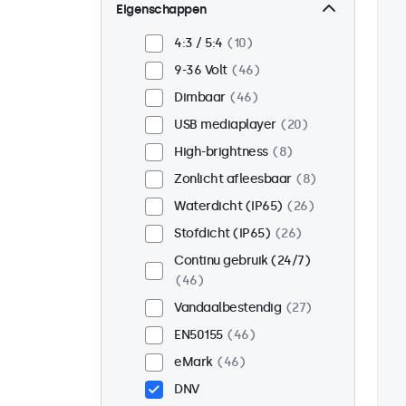
Wand
38
Eigenschappen
Panel mount
8
4:3 / 5:4
10
Inbouw
37
9-36 Volt
46
Rackmontage (19 inch)
Dimbaar
46
30
USB mediaplayer
20
VESA 75 x 75
28
High-brightness
8
VESA 100 x 100
18
Zonlicht afleesbaar
8
Waterdicht (IP65)
26
Stofdicht (IP65)
26
Continu gebruik (24/7)
46
Vandaalbestendig
27
EN50155
46
eMark
46
DNV