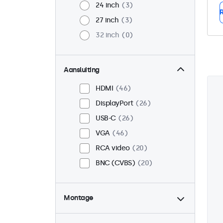
24 inch
3
R
27 inch
3
32 inch
0
Aansluiting
HDMI
46
DisplayPort
26
USB-C
26
VGA
46
RCA video
20
BNC (CVBS)
20
Montage
Desktop
38