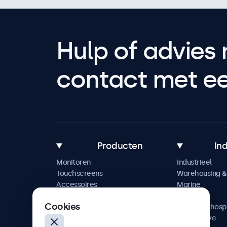
Hulp of advies 
contact met een
Producten
In
Monitoren
Industrieel
Touchscreens
Warehousing & 
Accessoires
Marine
Maatwerkoplossingen
Retail
Cookies
Horeca & hospi
Automotive