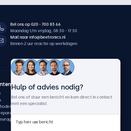
Bel ons op 020 - 700 83 66
Maandag t/m vrijdag, 08:30 - 17:30
Mail naar info@beetronics.nl
Binnen 2 uur reactie op werkdagen
ntenservice
Over Beetronics
Hulp of advies nodig?
r
Klantcases
Bel ons of stuur een bericht en kom direct in contact
n
Nieuws en updates
met een specialist.
thoden
Over ons
reparatie
Werken bij Beetronics
anvragen
Algemene voorwaarden
Privacyverklaring