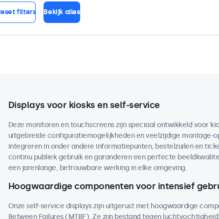
eset filters
Bekijk alles
Displays voor kiosks en self-service
Deze monitoren en touchscreens zijn speciaal ontwikkeld voor kio
uitgebreide configuratiemogelijkheden en veelzijdige montage-opt
integreren in onder andere informatiepunten, bestelzuilen en tic
continu publiek gebruik en garanderen een perfecte beeldkwalite
een jarenlange, betrouwbare werking in elke omgeving.
Hoogwaardige componenten voor intensief gebr
Onze self-service displays zijn uitgerust met hoogwaardige co
Between Failures (MTBF). Ze zijn bestand tegen luchtvochtighei