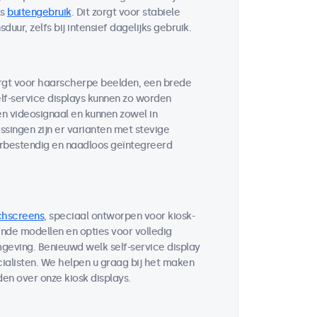
ls
buitengebruik
. Dit zorgt voor stabiele
ur, zelfs bij intensief dagelijks gebruik.
orgt voor haarscherpe beelden, een brede
lf-service displays kunnen zo worden
n videosignaal en kunnen zowel in
singen zijn er varianten met stevige
rbestendig en naadloos geïntegreerd
chscreens
, speciaal ontworpen voor kiosk-
nde modellen en opties voor volledig
geving. Benieuwd welk self-service display
alisten. We helpen u graag bij het maken
en over onze kiosk displays.