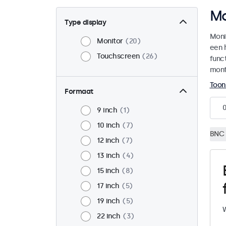
Mo
Type display
Moni
Monitor
20
een 
Touchscreen
26
funct
mont
Toon
Formaat
9 inch
1
10 inch
7
BNC 
12 inch
7
13 inch
4
15 inch
8
17 inch
5
19 inch
5
W
22 inch
3