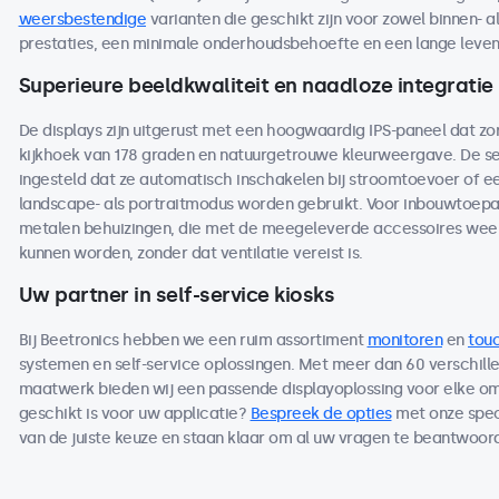
weersbestendige
varianten die geschikt zijn voor zowel binnen- a
prestaties, een minimale onderhoudsbehoefte en een lange levensdu
Superieure beeldkwaliteit en naadloze integratie
De displays zijn uitgerust met een hoogwaardig IPS-paneel dat z
kijkhoek van 178 graden en natuurgetrouwe kleurweergave. De se
ingesteld dat ze automatisch inschakelen bij stroomtoevoer of ee
landscape- als portraitmodus worden gebruikt. Voor inbouwtoepas
metalen behuizingen, die met de meegeleverde accessoires wee
kunnen worden, zonder dat ventilatie vereist is.
Uw partner in self-service kiosks
Bij Beetronics hebben we een ruim assortiment
monitoren
en
tou
systemen en self-service oplossingen. Met meer dan 60 verschille
maatwerk bieden wij een passende displayoplossing voor elke om
geschikt is voor uw applicatie?
Bespreek de opties
met onze speci
van de juiste keuze en staan klaar om al uw vragen te beantwoord