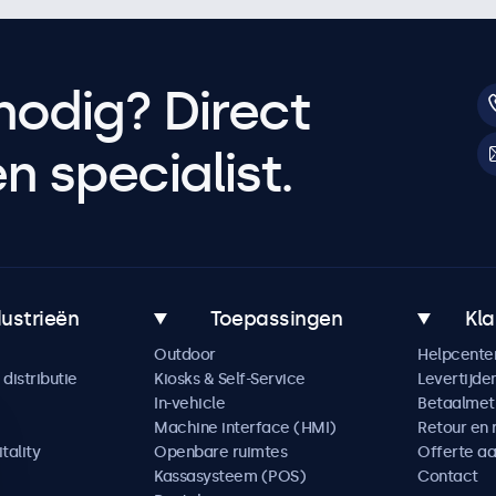
nodig? Direct
 specialist.
dustrieën
Toepassingen
Kla
Outdoor
Helpcente
distributie
Kiosks & Self-Service
Levertijde
In-vehicle
Betaalme
Machine interface (HMI)
Retour en 
tality
Openbare ruimtes
Offerte a
Kassasysteem (POS)
Contact