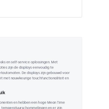
sks en self-service oplossingen. Met
ies zijn de displays eenvoudig te
ketautomaten. De displays zijn gebouwd voor
it met nauwkeurige touchfunctionaliteit en
uik
mponenten en hebben een hoge Mean Time
d, temperatuurschommelingen en er zijn