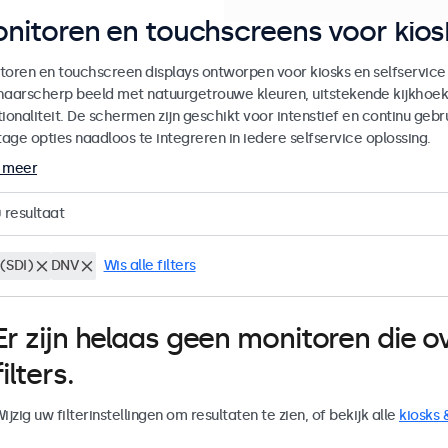
nitoren en touchscreens voor kiosk
toren en touchscreen displays ontworpen voor kiosks en selfservice
haarscherp beeld met natuurgetrouwe kleuren, uitstekende kijkhoe
ionaliteit. De schermen zijn geschikt voor intenstief en continu gebru
age opties naadloos te integreren in iedere selfservice oplossing.
 meer
0
resultaat
(SDI)
DNV
Wis alle filters
Er zijn helaas geen monitoren die
filters.
ijzig uw filterinstellingen om resultaten te zien, of bekijk alle
kiosks 