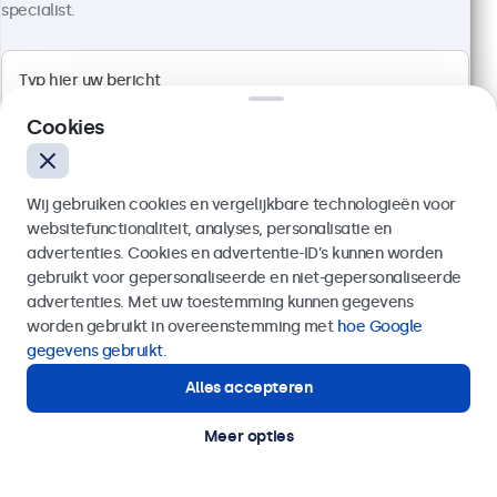
specialist.
Full HD multi-touch paneel
Aansluitingen: HDMI, DisplayPort, USB-C, VGA
Cookies
Montage: desktop, wand, inbouw
Buitenmaat: 522 x 317 x 45 mm
€ 599,00
Wij gebruiken cookies en vergelijkbare technologieën voor
€ 724,79 incl. btw
websitefunctionaliteit, analyses, personalisatie en
advertenties. Cookies en advertentie-ID’s kunnen worden
Bekijken
In winkelwagen
gebruikt voor gepersonaliseerde en niet-gepersonaliseerde
Verzenden
advertenties. Met uw toestemming kunnen gegevens
worden gebruikt in overeenstemming met
hoe Google
Of bel ons op
020 - 700 83 66
gegevens gebruikt
.
Alles accepteren
Hulp of advies nodig?
Direct contact met een specialist.
Meer opties