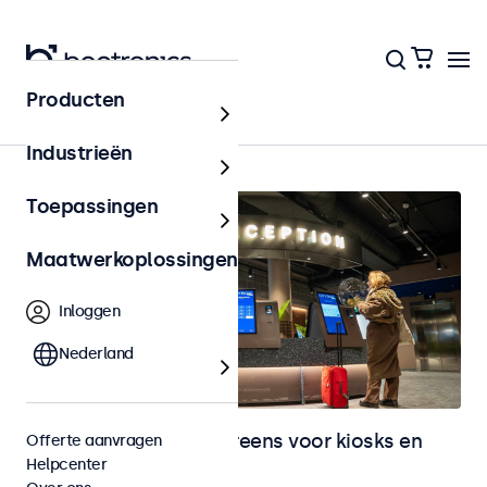
Producten
Home
Industrieën
Toepassingen
Maatwerkoplossingen
Inloggen
Nederland
Monitoren en touchscreens voor kiosks en
Offerte aanvragen
Helpcenter
selfservice