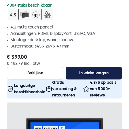
100+ stuks beschikbaar
4:3 multi-touch paneel
Aansluitingen: HDMI, DisplayPort, USB-C, VGA
Montage: desktop, wand, inbouw
Buitenmaat: 345 x 269 x 47 mm
€ 399,00
€ 482,79 incl. btw
Bekijken
In winkelwagen
Gratis
4,8/5 op basis
Langdurige
verzending &
van 5.000+
beschikbaarheid
retourneren
reviews