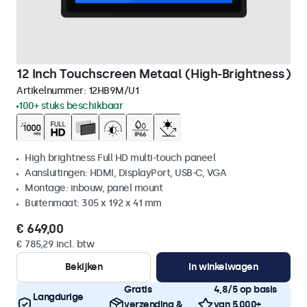
12 Inch Touchscreen Metaal (High-Brightness)
Artikelnummer:
12HB9M/U1
100+ stuks beschikbaar
High brightness Full HD multi-touch paneel
Aansluitingen: HDMI, DisplayPort, USB-C, VGA
Montage: inbouw, panel mount
Buitenmaat: 305 x 192 x 41 mm
€ 649,00
€ 785,29 incl. btw
Bekijken
In winkelwagen
Gratis
4,8/5 op basis
Langdurige
verzending &
van 5.000+