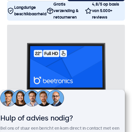
Gratis
4,8/5 op basis
Langdurige
verzending &
van 5.000+
beschikbaarheid
retourneren
reviews
Hulp of advies nodig?
22 Inch Touchscreen Metaal
Artikelnummer:
22TS7M
Bel ons of stuur een bericht en kom direct in contact met een
100+ stuks beschikbaar