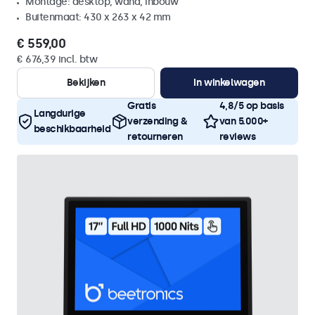
Montage: desktop, wand, inbouw
Buitenmaat: 430 x 263 x 42 mm
€ 559,00
€ 676,39 incl. btw
Bekijken
In winkelwagen
Gratis
4,8/5 op basis
Langdurige
verzending &
van 5.000+
beschikbaarheid
retourneren
reviews