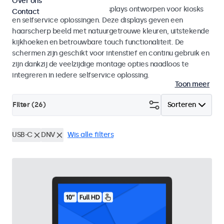
Over ons
Monitoren en touchscreen displays ontworpen voor kiosks
Contact
en selfservice oplossingen. Deze displays geven een
haarscherp beeld met natuurgetrouwe kleuren, uitstekende
kijkhoeken en betrouwbare touch functionaliteit. De
schermen zijn geschikt voor intenstief en continu gebruik en
zijn dankzij de veelzijdige montage opties naadloos te
integreren in iedere selfservice oplossing.
Toon meer
Filter (
26
)
Sorteren
USB-C
DNV
Wis alle filters