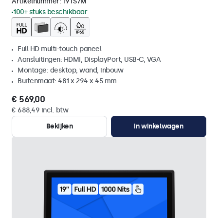
Artikelnummer:
19TS7M
100+ stuks beschikbaar
Full HD multi-touch paneel
Aansluitingen: HDMI, DisplayPort, USB-C, VGA
Montage: desktop, wand, inbouw
Buitenmaat: 481 x 294 x 45 mm
€ 569,00
€ 688,49 incl. btw
Bekijken
In winkelwagen