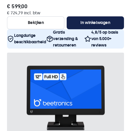
€ 599,00
€ 724,79 incl. btw
Bekijken
In winkelwagen
Gratis
4,8/5 op basis
Langdurige
verzending &
van 5.000+
beschikbaarheid
retourneren
reviews