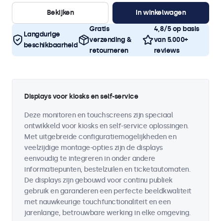
Bekijken
In winkelwagen
Gratis
4,8/5 op basis
Langdurige
verzending &
van 5.000+
beschikbaarheid
retourneren
reviews
Displays voor kiosks en self-service
Deze monitoren en touchscreens zijn speciaal
ontwikkeld voor kiosks en self-service oplossingen.
Met uitgebreide configuratiemogelijkheden en
veelzijdige montage-opties zijn de displays
eenvoudig te integreren in onder andere
informatiepunten, bestelzuilen en ticketautomaten.
De displays zijn gebouwd voor continu publiek
gebruik en garanderen een perfecte beeldkwaliteit
met nauwkeurige touchfunctionaliteit en een
jarenlange, betrouwbare werking in elke omgeving.