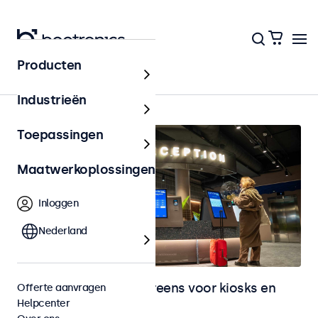
Producten
Home
Industrieën
Toepassingen
Maatwerkoplossingen
Inloggen
Nederland
Monitoren en touchscreens voor kiosks en
Offerte aanvragen
Helpcenter
selfservice