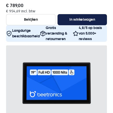
€ 789,00
€ 954,69 incl. btw
Bekijken
In winkelwagen
Gratis
4,8/5 op basis
Langdurige
verzending &
van 5.000+
beschikbaarheid
retourneren
reviews