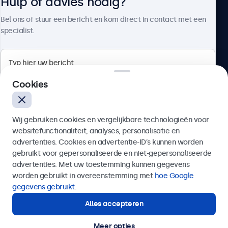
Hulp of advies nodig?
Over Beetronics
Bel ons of stuur een bericht en kom direct in contact met een
specialist.
Beetronics
Cookies
Bloemstraat 28, 1016LC Amsterdam, Nederland
Wij gebruiken cookies en vergelijkbare technologieën voor
4.8/5 door 5000+ bedrijven
websitefunctionaliteit, analyses, personalisatie en
Nederlands
advertenties. Cookies en advertentie-ID’s kunnen worden
gebruikt voor gepersonaliseerde en niet-gepersonaliseerde
Verzenden
advertenties. Met uw toestemming kunnen gegevens
worden gebruikt in overeenstemming met
hoe Google
Of bel ons op
020 - 700 83 66
gegevens gebruikt
.
Alles accepteren
Hulp of advies nodig?
Direct contact met een specialist.
Meer opties