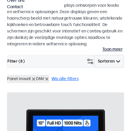
Over ons
Monitoren en touchscreen displays ontworpen voor kiosks
Contact
en selfservice oplossingen. Deze displays geven een
haarscherp beeld met natuurgetrouwe kleuren, uitstekende
kijkhoeken en betrouwbare touch functionaliteit. De
schermen zijn geschikt voor intenstief en continu gebruik en
zijn dankzij de veelzijdige montage opties naadloos te
integreren in iedere selfservice oplossing.
Toon meer
Filter (
8
)
Sorteren
Panel mount
DNV
Wis alle filters