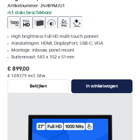
Artikelnummer:
24HB9M/U1
53 stuks beschikbaar
High brightness Full HD multi-touch paneel
Aansluitingen: HDMI, DisplayPort, USB-C, VGA
Montage: inbouw, panel mount
Buitenmaat: 583 x 352 x 51 mm
€ 899,00
€ 1.087,79 incl. btw
Bekijken
In winkelwagen