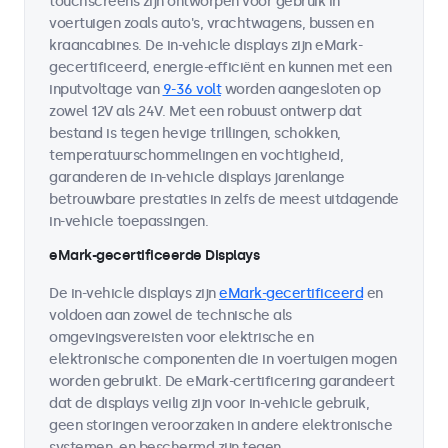
touchscreens zijn ontworpen voor gebruik in
voertuigen zoals auto's, vrachtwagens, bussen en
kraancabines. De in-vehicle displays zijn eMark-
gecertificeerd, energie-efficiënt en kunnen met een
inputvoltage van
9-36 volt
worden aangesloten op
zowel 12V als 24V. Met een robuust ontwerp dat
bestand is tegen hevige trillingen, schokken,
temperatuurschommelingen en vochtigheid,
garanderen de in-vehicle displays jarenlange
betrouwbare prestaties in zelfs de meest uitdagende
in-vehicle toepassingen.
eMark-gecertificeerde Displays
De in-vehicle displays zijn
eMark-gecertificeerd
en
voldoen aan zowel de technische als
omgevingsvereisten voor elektrische en
elektronische componenten die in voertuigen mogen
worden gebruikt. De eMark-certificering garandeert
dat de displays veilig zijn voor in-vehicle gebruik,
geen storingen veroorzaken in andere elektronische
systemen, en beschermd zijn tegen