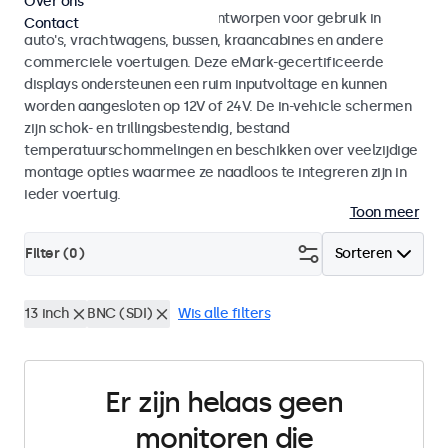
Over ons
Monitoren en touchscreens ontworpen voor gebruik in
Contact
auto's, vrachtwagens, bussen, kraancabines en andere
commerciele voertuigen. Deze eMark-gecertificeerde
displays ondersteunen een ruim inputvoltage en kunnen
worden aangesloten op 12V of 24V. De in-vehicle schermen
zijn schok- en trillingsbestendig, bestand
temperatuurschommelingen en beschikken over veelzijdige
montage opties waarmee ze naadloos te integreren zijn in
ieder voertuig.
Toon meer
Filter (
0
)
Sorteren
13 inch
BNC (SDI)
Wis alle filters
Er zijn helaas geen
monitoren die