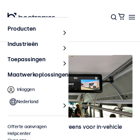
Producten
In-vehicle
Industrieën
Toepassingen
Maatwerkoplossingen
Inloggen
Nederland
Monitoren en touchscreens voor in-vehicle
Offerte aanvragen
Helpcenter
gebruik