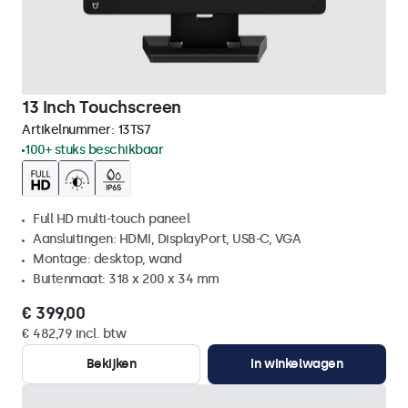
13 Inch Touchscreen
Artikelnummer:
13TS7
100+ stuks beschikbaar
Full HD multi-touch paneel
Aansluitingen: HDMI, DisplayPort, USB-C, VGA
Montage: desktop, wand
Buitenmaat: 318 x 200 x 34 mm
€ 399,00
€ 482,79 incl. btw
Bekijken
In winkelwagen