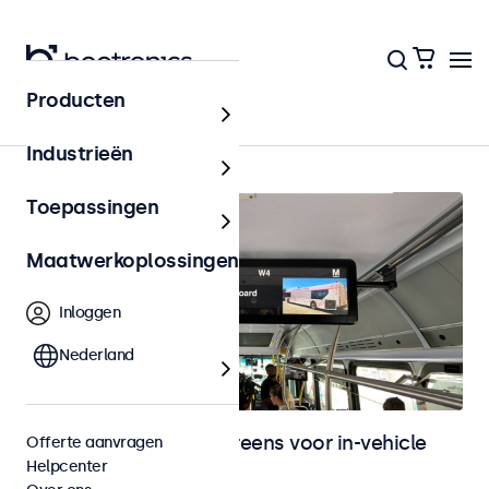
Producten
Home
Industrieën
Toepassingen
Maatwerkoplossingen
Inloggen
Nederland
Monitoren en touchscreens voor in-vehicle
Offerte aanvragen
Helpcenter
gebruik