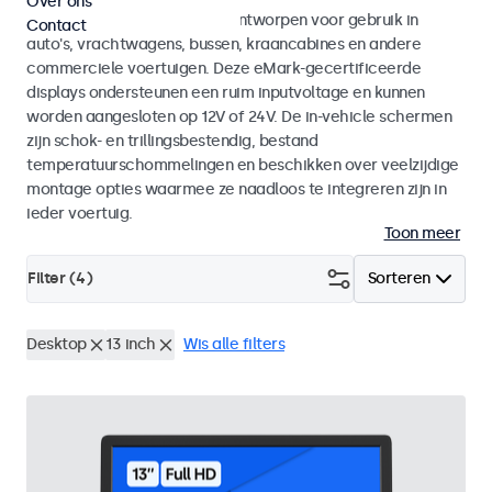
Over ons
Monitoren en touchscreens ontworpen voor gebruik in
Contact
auto's, vrachtwagens, bussen, kraancabines en andere
commerciele voertuigen. Deze eMark-gecertificeerde
displays ondersteunen een ruim inputvoltage en kunnen
worden aangesloten op 12V of 24V. De in-vehicle schermen
zijn schok- en trillingsbestendig, bestand
temperatuurschommelingen en beschikken over veelzijdige
montage opties waarmee ze naadloos te integreren zijn in
ieder voertuig.
Toon meer
Filter (
4
)
Sorteren
Desktop
13 inch
Wis alle filters