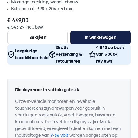
Montage: desktop, wand, inbouw
Buitenmaat: 328 x 206 x 41 mm
€ 449,00
€ 543,29 incl. btw
Bekijken
In winkelwagen
Gratis
4,8/5 op basis
Langdurige
verzending &
van 5.000+
beschikbaarheid
retourneren
reviews
Displays voor in-vehicle gebruik
Onze in-vehicle monitoren en in-vehicle
touchscreens zijn ontworpen voor gebruik in
voertuigen zoals auto's, vrachtwagens, bussen en
kraancabines. De in-vehicle displays zijn eMark-
gecertificeerd, energie-efficiënt en kunnen met een
inputvoltage van
9-36 volt
worden aangesloten op