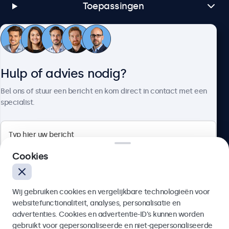
Toepassingen
Klantenservice
Hulp of advies nodig?
Over Beetronics
Bel ons of stuur een bericht en kom direct in contact met een
specialist.
Beetronics
Cookies
Bloemstraat 28, 1016LC Amsterdam, Nederland
Wij gebruiken cookies en vergelijkbare technologieën voor
4.8/5 door 5000+ bedrijven
websitefunctionaliteit, analyses, personalisatie en
Nederlands
advertenties. Cookies en advertentie-ID’s kunnen worden
gebruikt voor gepersonaliseerde en niet-gepersonaliseerde