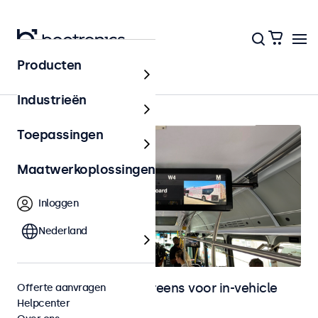
Producten
Home
Industrieën
Toepassingen
Maatwerkoplossingen
Inloggen
Nederland
Monitoren en touchscreens voor in-vehicle
Offerte aanvragen
Helpcenter
gebruik