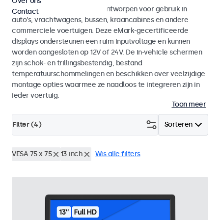
Over ons
Monitoren en touchscreens ontworpen voor gebruik in
Contact
auto's, vrachtwagens, bussen, kraancabines en andere
commerciele voertuigen. Deze eMark-gecertificeerde
displays ondersteunen een ruim inputvoltage en kunnen
worden aangesloten op 12V of 24V. De in-vehicle schermen
zijn schok- en trillingsbestendig, bestand
temperatuurschommelingen en beschikken over veelzijdige
montage opties waarmee ze naadloos te integreren zijn in
ieder voertuig.
Toon meer
Filter (
4
)
Sorteren
VESA 75 x 75
13 inch
Wis alle filters