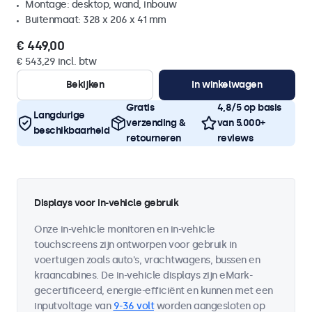
Montage: desktop, wand, inbouw
Buitenmaat: 328 x 206 x 41 mm
€ 449,00
€ 543,29 incl. btw
Bekijken
In winkelwagen
Gratis
4,8/5 op basis
Langdurige
verzending &
van 5.000+
beschikbaarheid
retourneren
reviews
Displays voor in-vehicle gebruik
Onze in-vehicle monitoren en in-vehicle
touchscreens zijn ontworpen voor gebruik in
voertuigen zoals auto's, vrachtwagens, bussen en
kraancabines. De in-vehicle displays zijn eMark-
gecertificeerd, energie-efficiënt en kunnen met een
inputvoltage van
9-36 volt
worden aangesloten op