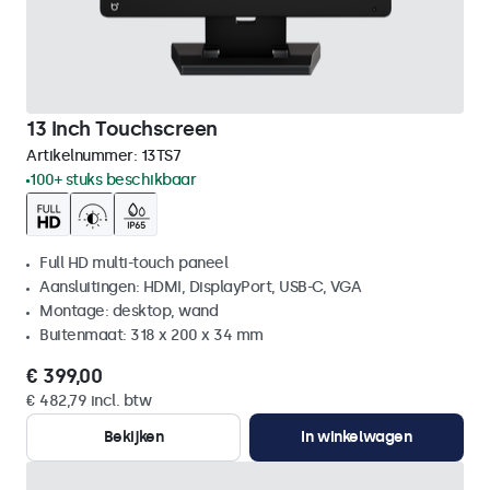
13 Inch Touchscreen
Artikelnummer:
13TS7
100+ stuks beschikbaar
Full HD multi-touch paneel
Aansluitingen: HDMI, DisplayPort, USB-C, VGA
Montage: desktop, wand
Buitenmaat: 318 x 200 x 34 mm
€ 399,00
€ 482,79 incl. btw
Bekijken
In winkelwagen