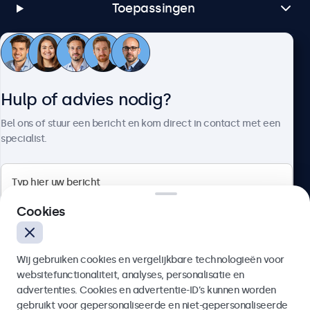
Toepassingen
Klantenservice
Hulp of advies nodig?
Over Beetronics
Bel ons of stuur een bericht en kom direct in contact met een
specialist.
Beetronics
Cookies
Bloemstraat 28, 1016LC Amsterdam, Nederland
Wij gebruiken cookies en vergelijkbare technologieën voor
4.8/5 door 5000+ bedrijven
websitefunctionaliteit, analyses, personalisatie en
Nederlands
advertenties. Cookies en advertentie-ID’s kunnen worden
gebruikt voor gepersonaliseerde en niet-gepersonaliseerde