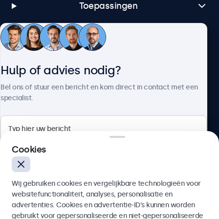
Toepassingen
Klantenservice
Hulp of advies nodig?
Over Beetronics
Bel ons of stuur een bericht en kom direct in contact met een
specialist.
Beetronics
Cookies
Bloemstraat 28, 1016LC Amsterdam, Nederland
Wij gebruiken cookies en vergelijkbare technologieën voor
4.8/5 door 5000+ bedrijven
websitefunctionaliteit, analyses, personalisatie en
Nederlands
advertenties. Cookies en advertentie-ID’s kunnen worden
gebruikt voor gepersonaliseerde en niet-gepersonaliseerde