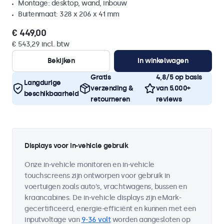
Montage: desktop, wand, inbouw
Buitenmaat: 328 x 206 x 41 mm
€ 449,00
€ 543,29 incl. btw
Bekijken
In winkelwagen
Gratis
4,8/5 op basis
Langdurige
verzending &
van 5.000+
beschikbaarheid
retourneren
reviews
Displays voor in-vehicle gebruik
Onze in-vehicle monitoren en in-vehicle
touchscreens zijn ontworpen voor gebruik in
voertuigen zoals auto's, vrachtwagens, bussen en
kraancabines. De in-vehicle displays zijn eMark-
gecertificeerd, energie-efficiënt en kunnen met een
inputvoltage van
9-36 volt
worden aangesloten op