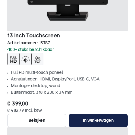
13 Inch Touchscreen
Artikelnummer:
13TS7
100+ stuks beschikbaar
Full HD multi-touch paneel
Aansluitingen: HDMI, DisplayPort, USB-C, VGA
Montage: desktop, wand
Buitenmaat: 318 x 200 x 34 mm
€ 399,00
€ 482,79 incl. btw
Bekijken
In winkelwagen