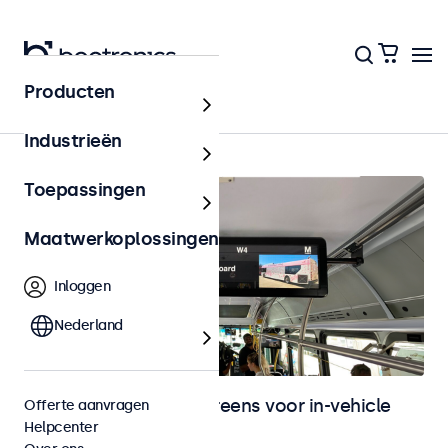
Producten
In-vehicle
Industrieën
Toepassingen
Maatwerkoplossingen
Inloggen
Nederland
Monitoren en touchscreens voor in-vehicle
Offerte aanvragen
Helpcenter
gebruik