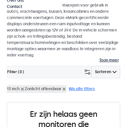
Over ons
Monitoren en touchscreens ontworpen voor gebruik in
Contact
auto's, vrachtwagens, bussen, kraancabines en andere
commerciele voertuigen. Deze eMark-gecertificeerde
displays ondersteunen een ruim inputvoltage en kunnen
worden aangesloten op 12V of 24V. De in-vehicle schermen
zijn schok- en trillingsbestendig, bestand
temperatuurschommelingen en beschikken over veelzijdige
montage opties waarmee ze naadloos te integreren zijn in
ieder voertuig.
Toon meer
Filter (
0
)
Sorteren
13 inch
Zonlicht afleesbaar
Wis alle filters
Er zijn helaas geen
monitoren die