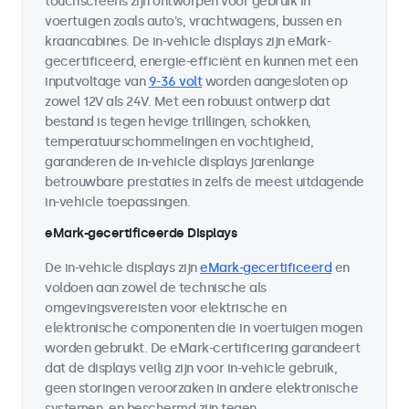
touchscreens zijn ontworpen voor gebruik in
voertuigen zoals auto's, vrachtwagens, bussen en
kraancabines. De in-vehicle displays zijn eMark-
gecertificeerd, energie-efficiënt en kunnen met een
inputvoltage van
9-36 volt
worden aangesloten op
zowel 12V als 24V. Met een robuust ontwerp dat
bestand is tegen hevige trillingen, schokken,
temperatuurschommelingen en vochtigheid,
garanderen de in-vehicle displays jarenlange
betrouwbare prestaties in zelfs de meest uitdagende
in-vehicle toepassingen.
eMark-gecertificeerde Displays
De in-vehicle displays zijn
eMark-gecertificeerd
en
voldoen aan zowel de technische als
omgevingsvereisten voor elektrische en
elektronische componenten die in voertuigen mogen
worden gebruikt. De eMark-certificering garandeert
dat de displays veilig zijn voor in-vehicle gebruik,
geen storingen veroorzaken in andere elektronische
systemen, en beschermd zijn tegen