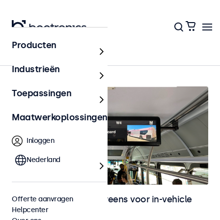
Producten
In-vehicle
Industrieën
Toepassingen
Maatwerkoplossingen
Inloggen
Nederland
Monitoren en touchscreens voor in-vehicle
Offerte aanvragen
Helpcenter
gebruik