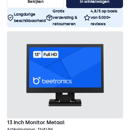
Bekijken
In winkelwagen
Gratis
4,8/5 op basis
Langdurige
verzending &
van 5.000+
beschikbaarheid
retourneren
reviews
13 Inch Monitor Metaal
Artikelnummer:
13HD7M