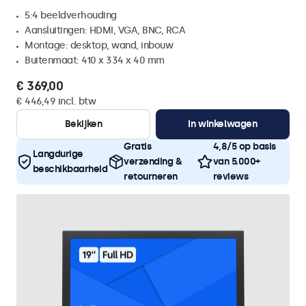
5:4 beeldverhouding
Aansluitingen: HDMI, VGA, BNC, RCA
Montage: desktop, wand, inbouw
Buitenmaat: 410 x 334 x 40 mm
€ 369,00
€ 446,49 incl. btw
Bekijken
In winkelwagen
Gratis
4,8/5 op basis
Langdurige
verzending &
van 5.000+
beschikbaarheid
retourneren
reviews