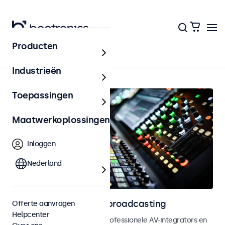
Producten
Home
Industrieën
Toepassingen
Maatwerkoplossingen
Inloggen
Nederland
Monitoren voor AV en broadcasting
Offerte aanvragen
Helpcenter
Monitoren ontwikkeld voor professionele AV-integrators en