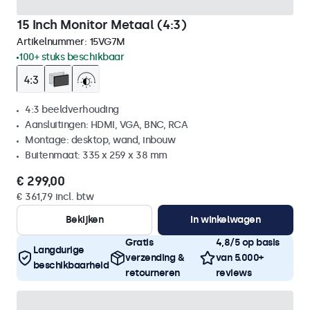
15 Inch Monitor Metaal (4:3)
Artikelnummer:
15VG7M
100+ stuks beschikbaar
4:3 beeldverhouding
Aansluitingen: HDMI, VGA, BNC, RCA
Montage: desktop, wand, inbouw
Buitenmaat: 335 x 259 x 38 mm
€ 299,00
€ 361,79 incl. btw
Bekijken
In winkelwagen
Gratis
4,8/5 op basis
Langdurige
verzending &
van 5.000+
beschikbaarheid
retourneren
reviews