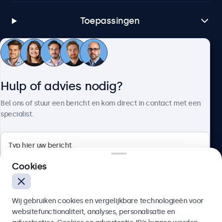
Toepassingen
Klantenservice
Hulp of advies nodig?
Over Beetronics
Bel ons of stuur een bericht en kom direct in contact met een
specialist.
Beetronics
Cookies
Bloemstraat 28, 1016LC Amsterdam, Nederland
Wij gebruiken cookies en vergelijkbare technologieën voor
4.8/5 door 5000+ bedrijven
websitefunctionaliteit, analyses, personalisatie en
Nederlands