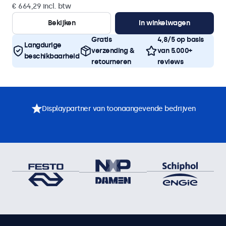
€ 664,29 incl. btw
Bekijken
In winkelwagen
Gratis
4,8/5 op basis
Langdurige
verzending &
van 5.000+
beschikbaarheid
retourneren
reviews
Displaypartner van toonaangevende bedrijven