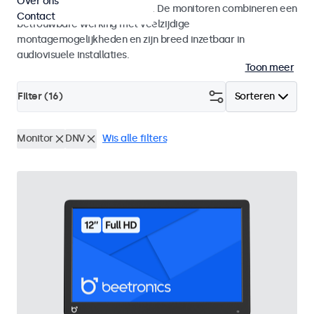
Over ons
gebruik in studio-omgevingen. De monitoren combineren een
Contact
betrouwbare werking met veelzijdige
montagemogelijkheden en zijn breed inzetbaar in
audiovisuele installaties.
Toon meer
Filter (
16
)
Sorteren
Monitor
DNV
Wis alle filters