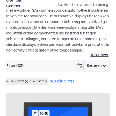
Over ons
Monitoren en touchscreens ontwikkeld in overeenstemming
Contact
met eMark- en SAE-normen voor de automotive industrie en
in-vehicle toepassingen. De automotive displays beschikken
over een duurzame en compacte behuizing met veelzijdige
montagemogelijkheden voor eenvoudige integratie. Met
industrial-grade componenten die bestand zijn tegen
schokken, trillingen, vocht en temperatuurschommelingen,
zijn deze displays ontworpen voor betrouwbare prestaties in
non-safety-critical automotive toepassingen.
Toon meer
Filter (
23
)
Sorteren
RCA video
9-36 Volt
Wis alle filters