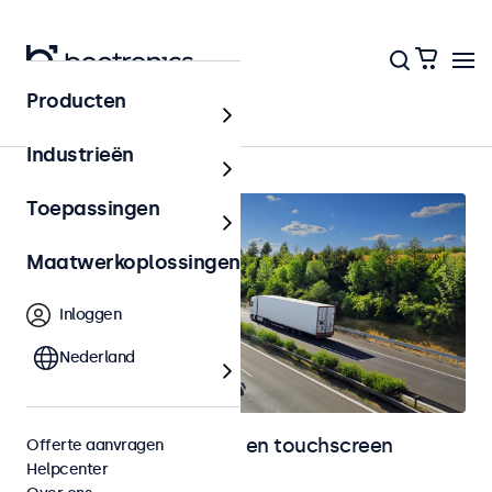
Producten
Home
Industrieën
Toepassingen
Maatwerkoplossingen
Inloggen
Nederland
Automotive monitoren en touchscreen
Offerte aanvragen
Helpcenter
displays