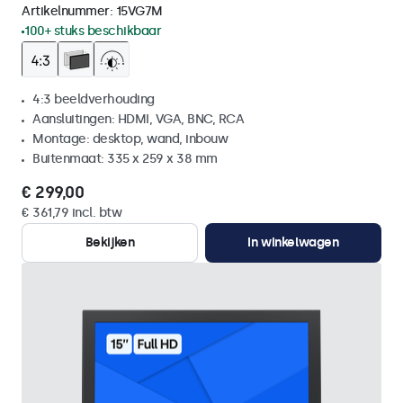
Artikelnummer:
15VG7M
100+ stuks beschikbaar
4:3 beeldverhouding
Aansluitingen: HDMI, VGA, BNC, RCA
Montage: desktop, wand, inbouw
Buitenmaat: 335 x 259 x 38 mm
€ 299,00
€ 361,79 incl. btw
Bekijken
In winkelwagen