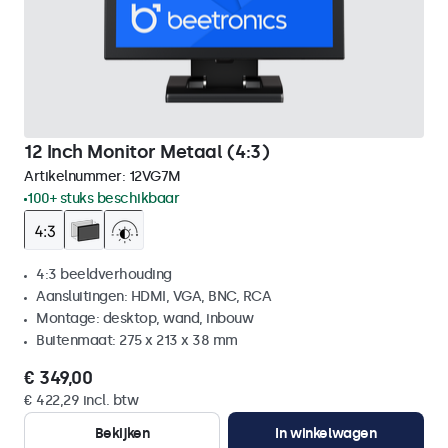
12 Inch Monitor Metaal (4:3)
Artikelnummer:
12VG7M
100+ stuks beschikbaar
4:3 beeldverhouding
Aansluitingen: HDMI, VGA, BNC, RCA
Montage: desktop, wand, inbouw
Buitenmaat: 275 x 213 x 38 mm
€ 349,00
€ 422,29 incl. btw
Bekijken
In winkelwagen