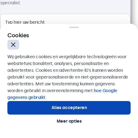
specialist.
Artikelnummer:
24HD7M
100+ stuks beschikbaar
Cookies
1920 x 1080 resolutie (Full HD)
Aansluitingen: HDMI, VGA, BNC, RCA
Montage: desktop, wand, inbouw
Buitenmaat: 560 x 337 x 41 mm
Wij gebruiken cookies en vergelijkbare technologieën voor
websitefunctionaliteit, analyses, personalisatie en
€ 499,00
advertenties. Cookies en advertentie-ID’s kunnen worden
€ 603,79 incl. btw
gebruikt voor gepersonaliseerde en niet-gepersonaliseerde
Verzenden
advertenties. Met uw toestemming kunnen gegevens
Bekijken
In winkelwagen
worden gebruikt in overeenstemming met
hoe Google
Of bel ons op
020 - 700 83 66
gegevens gebruikt
.
Alles accepteren
Hulp of advies nodig?
Direct contact met een specialist.
Meer opties