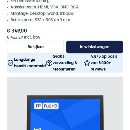
5:4 beeldverhouding
Aansluitingen: HDMI, VGA, BNC, RCA
Montage: desktop, wand, inbouw
Buitenmaat: 372 x 305 x 40 mm
€ 349,00
€ 422,29 incl. btw
Bekijken
In winkelwagen
Gratis
4,8/5 op basis
Langdurige
verzending &
van 5.000+
beschikbaarheid
retourneren
reviews