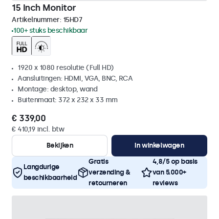
15 Inch Monitor
Artikelnummer:
15HD7
100+ stuks beschikbaar
1920 x 1080 resolutie (Full HD)
Aansluitingen: HDMI, VGA, BNC, RCA
Montage: desktop, wand
Buitenmaat: 372 x 232 x 33 mm
€ 339,00
€ 410,19 incl. btw
Bekijken
In winkelwagen
Gratis
4,8/5 op basis
Langdurige
verzending &
van 5.000+
beschikbaarheid
retourneren
reviews