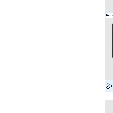
Best
L