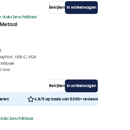
Bekijken
In winkelwagen
+ stuks beschikbaar
 Metaal
l
layPort, USB-C, VGA
 inbouw
40 mm
Bekijken
In winkelwagen
neren
4,8/5 op basis van 5.000+ reviews
stuks beschikbaar