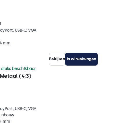
l
layPort, USB-C, VGA
34 mm
Bekijken
In winkelwagen
 stuks beschikbaar
Metaal (4:3)
layPort, USB-C, VGA
 inbouw
44 mm