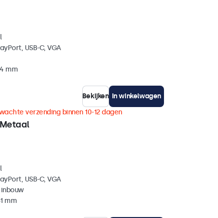
l
layPort, USB-C, VGA
 34 mm
Bekijken
In winkelwagen
wachte verzending binnen 10-12 dagen
 Metaal
l
layPort, USB-C, VGA
 inbouw
41 mm