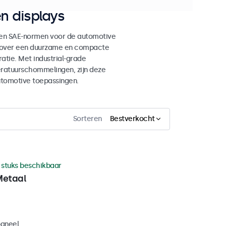
n displays
en SAE-normen voor de automotive
en over een duurzame en compacte
tie. Met industrial-grade
eratuurschommelingen, zijn deze
utomotive toepassingen.
Sorteren
Bestverkocht
 stuks beschikbaar
Metaal
paneel