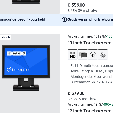
€ 359,00
€ 434,39 incl. btw
angdurige beschikbaarheid
Gratis verzending & retour
Artikelnummer:
10TS7M
100
verkocht
10 Inch Touchscreen
Full HD multi-touch panee
Aansluitingen: HDMI, Disp
Montage: desktop, wand,
Buitenmaat: 249 x 170 x 
€ 379,00
€ 458,59 incl. btw
Artikelnummer:
12TS7
100+ 
12 Inch Touchscreen