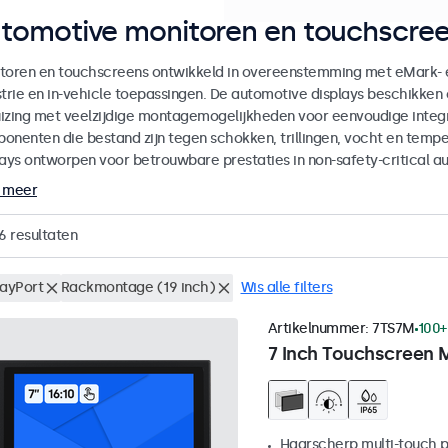
tomotive monitoren en touchscree
toren en touchscreens ontwikkeld in overeenstemming met eMark- 
strie en in-vehicle toepassingen. De automotive displays beschikk
izing met veelzijdige montagemogelijkheden voor eenvoudige integra
onenten die bestand zijn tegen schokken, trillingen, vocht en temp
lays ontworpen voor betrouwbare prestaties in non-safety-critical a
 meer
6
resultaten
layPort
Rackmontage (19 inch)
Wis alle filters
Artikelnummer:
7TS7M
100+
7 Inch Touchscreen 
Haarscherp multi-touch 