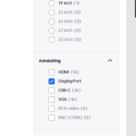
19 inch
1
22 inch
0
24 inch
0
27 inch
0
32 inch
0
Aansluiting
HDMI
16
DisplayPort
USB-C
16
VGA
16
RCA video
0
BNC (CVBS)
0