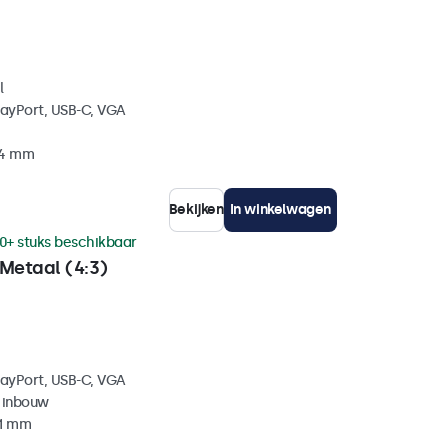
l
layPort, USB-C, VGA
34 mm
Bekijken
In winkelwagen
0+ stuks beschikbaar
Metaal (4:3)
layPort, USB-C, VGA
 inbouw
41 mm