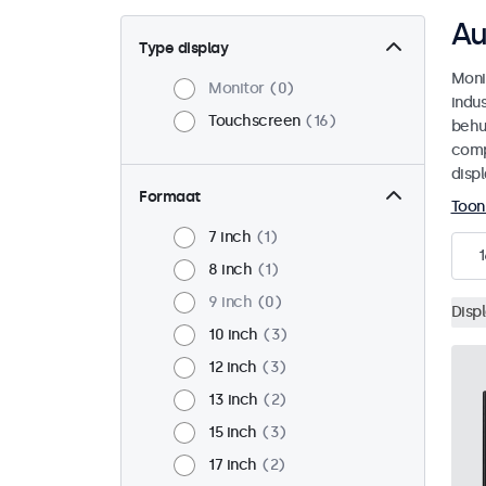
Au
Type display
Moni
Monitor
0
indu
Touchscreen
16
behu
comp
disp
Formaat
Toon
7 inch
1
1
8 inch
1
9 inch
0
Disp
10 inch
3
12 inch
3
13 inch
2
15 inch
3
17 inch
2