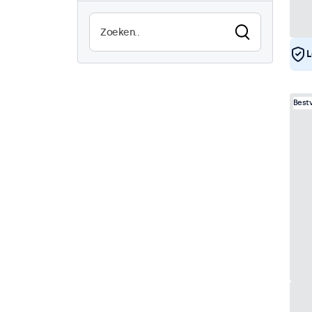
Zonlicht afleesbaar
0
Waterdicht (IP65)
16
L
Stofdicht (IP65)
16
Continu gebruik (24/7)
16
Vandaalbestendig
16
Best
EN50155
16
eMark
16
DNV
16