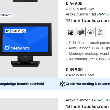
€ 449,00
€ 543,29 incl. btw
Artikelnummer:
12TS7M
100
verkocht
12 Inch Touchscreen
Full HD multi-touch panee
Aansluitingen: HDMI, Disp
Montage: desktop, wand,
Buitenmaat: 297 x 185 x 
€ 399,00
€ 482,79 incl. btw
angdurige beschikbaarheid
Gratis verzending & retour
Artikelnummer:
13TS7
100+ 
13 Inch Touchscreen