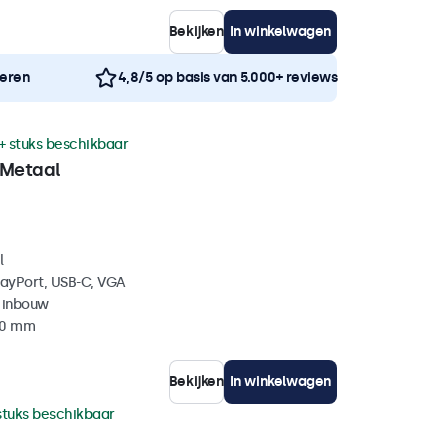
Bekijken
In winkelwagen
neren
4,8/5 op basis van 5.000+ reviews
+ stuks beschikbaar
 Metaal
l
layPort, USB-C, VGA
 inbouw
40 mm
Bekijken
In winkelwagen
stuks beschikbaar