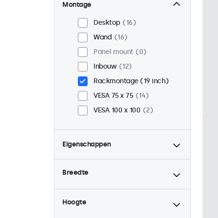
Montage
Desktop
16
Wand
16
Panel mount
0
Inbouw
12
Rackmontage (19 inch)
VESA 75 x 75
14
VESA 100 x 100
2
Eigenschappen
4:3 / 5:4
6
Breedte
9-36 Volt
16
Dimbaar
16
Hoogte
USB mediaplayer
0
High-brightness
0