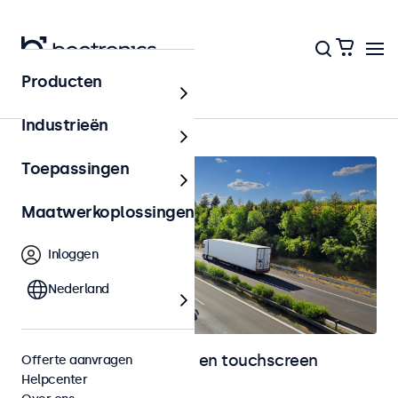
Producten
Home
Industrieën
Toepassingen
Maatwerkoplossingen
Inloggen
Nederland
Automotive monitoren en touchscreen
Offerte aanvragen
Helpcenter
displays