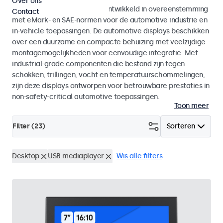
Over ons
Monitoren en touchscreens ontwikkeld in overeenstemming
Contact
met eMark- en SAE-normen voor de automotive industrie en
in-vehicle toepassingen. De automotive displays beschikken
over een duurzame en compacte behuizing met veelzijdige
montagemogelijkheden voor eenvoudige integratie. Met
industrial-grade componenten die bestand zijn tegen
schokken, trillingen, vocht en temperatuurschommelingen,
zijn deze displays ontworpen voor betrouwbare prestaties in
non-safety-critical automotive toepassingen.
Toon meer
Filter (
23
)
Sorteren
Desktop
USB mediaplayer
Wis alle filters