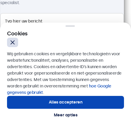
specialist.
Artikelnummer:
24HD7M
100+ stuks beschikbaar
Cookies
1920 x 1080 resolutie (Full HD)
Aansluitingen: HDMI, VGA, BNC, RCA
Montage: desktop, wand, inbouw
Buitenmaat: 560 x 337 x 41 mm
Wij gebruiken cookies en vergelijkbare technologieën voor
websitefunctionaliteit, analyses, personalisatie en
€ 499,00
advertenties. Cookies en advertentie-ID’s kunnen worden
€ 603,79 incl. btw
gebruikt voor gepersonaliseerde en niet-gepersonaliseerde
Verzenden
advertenties. Met uw toestemming kunnen gegevens
Bekijken
In winkelwagen
worden gebruikt in overeenstemming met
hoe Google
Of bel ons op
020 - 700 83 66
gegevens gebruikt
.
Alles accepteren
Hulp of advies nodig?
Direct contact met een specialist.
Meer opties