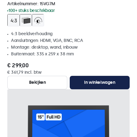
Artikelnummer:
15VG7M
100+ stuks beschikbaar
4:3 beeldverhouding
Aansluitingen: HDMI, VGA, BNC, RCA
Montage: desktop, wand, inbouw
Buitenmaat: 335 x 259 x 38 mm
€ 299,00
€ 361,79 incl. btw
Bekijken
In winkelwagen