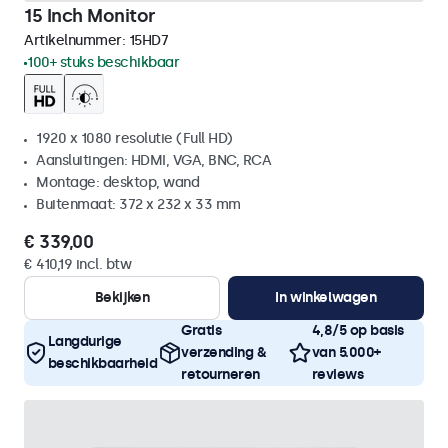
15 Inch Monitor
Artikelnummer:
15HD7
100+ stuks beschikbaar
1920 x 1080 resolutie (Full HD)
Aansluitingen: HDMI, VGA, BNC, RCA
Montage: desktop, wand
Buitenmaat: 372 x 232 x 33 mm
€ 339,00
€ 410,19 incl. btw
Bekijken
In winkelwagen
Gratis
4,8/5 op basis
Langdurige
verzending &
van 5.000+
beschikbaarheid
retourneren
reviews