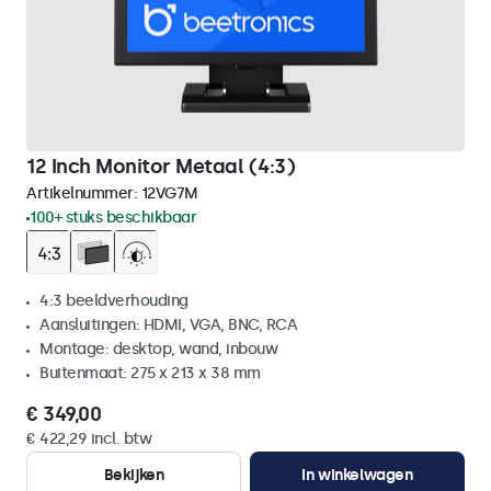
12 Inch Monitor Metaal (4:3)
Artikelnummer:
12VG7M
100+ stuks beschikbaar
4:3 beeldverhouding
Aansluitingen: HDMI, VGA, BNC, RCA
Montage: desktop, wand, inbouw
Buitenmaat: 275 x 213 x 38 mm
€ 349,00
€ 422,29 incl. btw
Bekijken
In winkelwagen