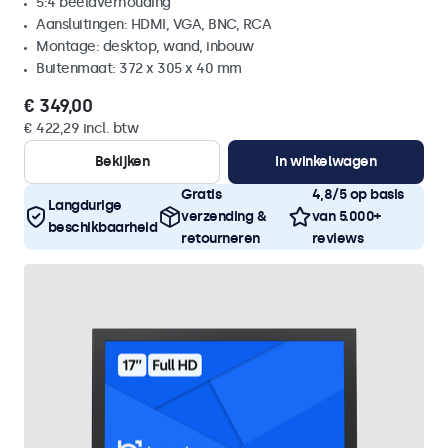
5:4 beeldverhouding
Aansluitingen: HDMI, VGA, BNC, RCA
Montage: desktop, wand, inbouw
Buitenmaat: 372 x 305 x 40 mm
€ 349,00
€ 422,29 incl. btw
Bekijken
In winkelwagen
Gratis
4,8/5 op basis
Langdurige
verzending &
van 5.000+
beschikbaarheid
retourneren
reviews