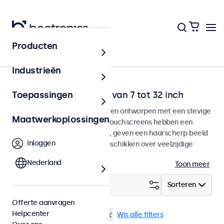
Producten
Home
Industrieën
Desktop touchscreens van 7 tot 32 inch
Toepassingen
Desktop touchscreen monitoren ontworpen met een stevige
Maatwerkoplossingen
verstelbare voetsteun. Deze touchscreens hebben een
compacte stabiele voetsteun, geven een haarscherp beeld
Inloggen
met een brede kijkhoek en beschikken over veelzijdige
aansluitmogelijkheden.
Nederland
Toon meer
Filter (
0
)
Sorteren
Offerte aanvragen
Helpcenter
Desktop
USB mediaplayer
Wis alle filters