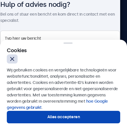
Hulp of advies nodig?
Over Beetronics
Bel ons of stuur een bericht en kom direct in contact met een
specialist.
Beetronics
Cookies
Bloemstraat 28, 1016LC Amsterdam, Nederland
Wij gebruiken cookies en vergelijkbare technologieën voor
4.8/5 door 5000+ bedrijven
websitefunctionaliteit, analyses, personalisatie en
Nederlands
advertenties. Cookies en advertentie-ID’s kunnen worden
gebruikt voor gepersonaliseerde en niet-gepersonaliseerde
Verzenden
advertenties. Met uw toestemming kunnen gegevens
worden gebruikt in overeenstemming met
hoe Google
Of bel ons op
020 - 700 83 66
gegevens gebruikt
.
Alles accepteren
Hulp of advies nodig?
Direct contact met een specialist.