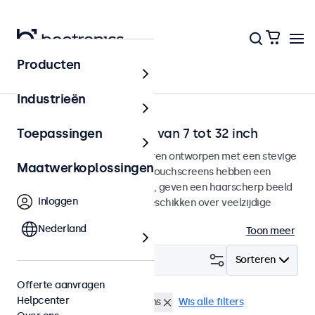
Producten
Home
Industrieën
Desktop touchscreens van 7 tot 32 inch
Toepassingen
Desktop touchscreen monitoren ontworpen met een stevige
Maatwerkoplossingen
verstelbare voetsteun. Deze touchscreens hebben een
compacte stabiele voetsteun, geven een haarscherp beeld
Inloggen
met een brede kijkhoek en beschikken over veelzijdige
aansluitmogelijkheden.
Nederland
Toon meer
Filter (
1
)
Sorteren
Offerte aanvragen
Helpcenter
Desktop
7 inch touchscreens
Wis alle filters