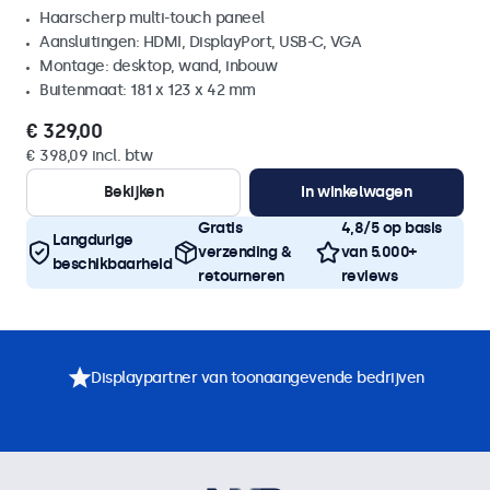
Haarscherp multi-touch paneel
Aansluitingen: HDMI, DisplayPort, USB-C, VGA
Montage: desktop, wand, inbouw
Buitenmaat: 181 x 123 x 42 mm
€ 329,00
€ 398,09 incl. btw
Bekijken
In winkelwagen
Gratis
4,8/5 op basis
Langdurige
verzending &
van 5.000+
beschikbaarheid
retourneren
reviews
Displaypartner van toonaangevende bedrijven