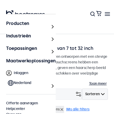
Producten
Home
Industrieën
Desktop touchscreens van 7 tot 32 inch
Toepassingen
Desktop touchscreen monitoren ontworpen met een stevige
Maatwerkoplossingen
verstelbare voetsteun. Deze touchscreens hebben een
compacte stabiele voetsteun, geven een haarscherp beeld
Inloggen
met een brede kijkhoek en beschikken over veelzijdige
aansluitmogelijkheden.
Nederland
Toon meer
Filter (
2
)
Sorteren
Offerte aanvragen
Helpcenter
Desktop
17 inch touchscreens
Wis alle filters