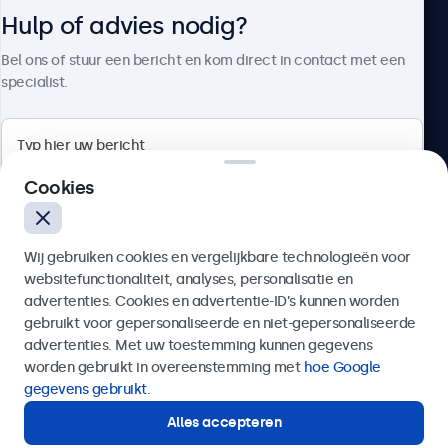
Hulp of advies nodig?
Over Beetronics
Bel ons of stuur een bericht en kom direct in contact met een
specialist.
Beetronics
Cookies
Bloemstraat 28, 1016LC Amsterdam, Nederland
Wij gebruiken cookies en vergelijkbare technologieën voor
4.8/5 door 5000+ bedrijven
websitefunctionaliteit, analyses, personalisatie en
Nederlands
advertenties. Cookies en advertentie-ID’s kunnen worden
gebruikt voor gepersonaliseerde en niet-gepersonaliseerde
Verzenden
advertenties. Met uw toestemming kunnen gegevens
worden gebruikt in overeenstemming met
hoe Google
Of bel ons op
020 - 700 83 66
gegevens gebruikt
.
Alles accepteren
Hulp of advies nodig?
Direct contact met een specialist.