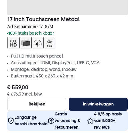
17 Inch Touchscreen Metaal
Artikelnummer:
17TS7M
100+ stuks beschikbaar
Full HD multi-touch paneel
Aansluitingen: HDMI, DisplayPort, USB-C, VGA
Montage: desktop, wand, inbouw
Buitenmaat: 430 x 263 x 42 mm
€ 559,00
€ 676,39 incl. btw
Bekijken
In winkelwagen
Gratis
4,8/5 op basis
Langdurige
verzending &
van 5.000+
beschikbaarheid
retourneren
reviews