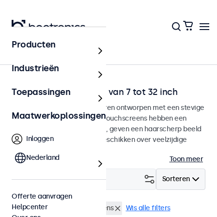
Producten
Home
Industrieën
Desktop touchscreens van 7 tot 32 inch
Toepassingen
Desktop touchscreen monitoren ontworpen met een stevige
Maatwerkoplossingen
verstelbare voetsteun. Deze touchscreens hebben een
compacte stabiele voetsteun, geven een haarscherp beeld
Inloggen
met een brede kijkhoek en beschikken over veelzijdige
aansluitmogelijkheden.
Nederland
Toon meer
Filter (
3
)
Sorteren
Offerte aanvragen
Helpcenter
Desktop
12 inch touchscreens
Wis alle filters