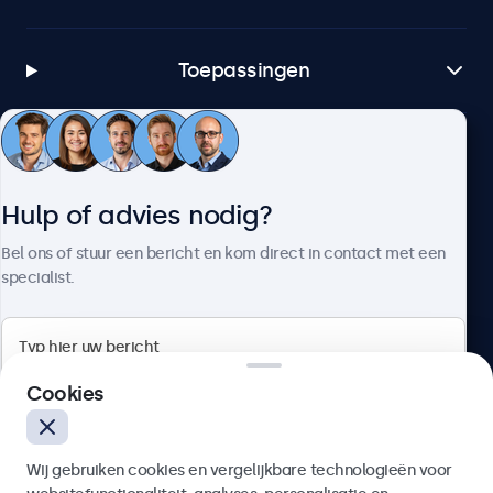
Toepassingen
Klantenservice
Hulp of advies nodig?
Over Beetronics
Bel ons of stuur een bericht en kom direct in contact met een
specialist.
Beetronics
Cookies
Bloemstraat 28, 1016LC Amsterdam, Nederland
Wij gebruiken cookies en vergelijkbare technologieën voor
4.8/5 door 5000+ bedrijven