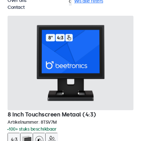
Over ons
HDMI
8 inch touchscreens
Wis alle filters
Contact
8 Inch Touchscreen Metaal (4:3)
Artikelnummer:
8TSV7M
100+ stuks beschikbaar