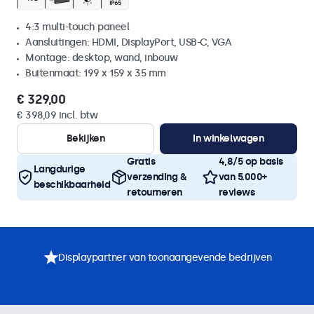
4:3 multi-touch paneel
Aansluitingen: HDMI, DisplayPort, USB-C, VGA
Montage: desktop, wand, inbouw
Buitenmaat: 199 x 159 x 35 mm
€ 329,00
€ 398,09 incl. btw
Bekijken
In winkelwagen
Gratis
4,8/5 op basis
Langdurige
verzending &
van 5.000+
beschikbaarheid
retourneren
reviews
Displaypartner van toonaangevende bedrijven