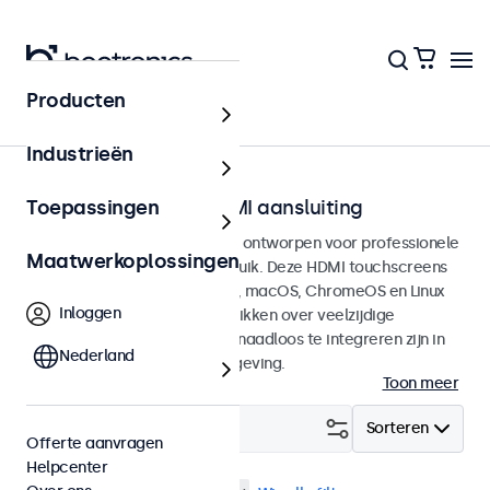
Producten
Home
Industrieën
Touchscreens met HDMI aansluiting
Toepassingen
HDMI Touchscreen monitoren ontworpen voor professionele
Maatwerkoplossingen
toepassingen en continu gebruik. Deze HDMI touchscreens
zijn compatible met Windows, macOS, ChromeOS en Linux
Inloggen
besturingssystemen en beschikken over veelzijdige
montageopties, waarmee ze naadloos te integreren zijn in
Nederland
elke applicatie en iedere omgeving.
Toon meer
Filter (
1
)
Sorteren
Offerte aanvragen
Helpcenter