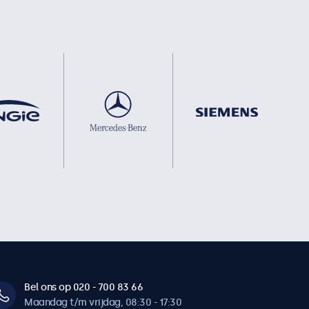
Bel ons op 020 - 700 83 66
Maandag t/m vrijdag, 08:30 - 17:30