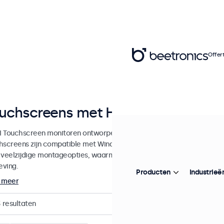
Offer
uchscreens met HDMI aansluiting
 Touchscreen monitoren ontworpen voor professionele toepassingen
hscreens zijn compatible met Windows, macOS, ChromeOS en Linux 
 veelzijdige montageopties, waarmee ze naadloos te integreren zijn i
ving.
Producten
Industrieë
 meer
3
resultaten