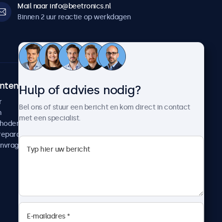
Mail naar info@beetronics.nl
Binnen 2 uur reactie op werkdagen
ntenservice
Over Beetronics
Hulp of advies nodig?
r
Klantcases
Bel ons of stuur een bericht en kom direct in contact
n
Nieuws en updates
met een specialist.
thoden
Over ons
reparatie
Werken bij Beetronics
anvragen
Algemene voorwaarden
Privacyverklaring