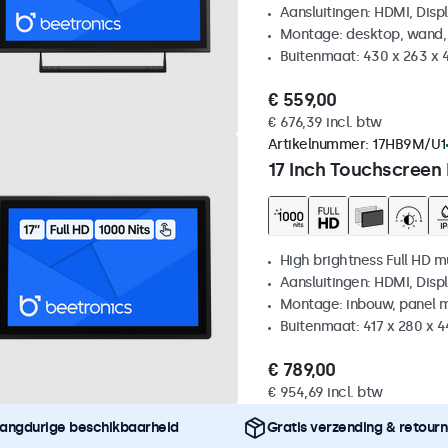
Aansluitingen: HDMI, Disp
Montage: desktop, wand,
Buitenmaat: 430 x 263 x
€ 559,00
€ 676,39 incl. btw
Artikelnummer:
17HB9M/U1
17 Inch Touchscreen
High brightness Full HD m
Aansluitingen: HDMI, Disp
Montage: inbouw, panel 
Buitenmaat: 417 x 280 x 
€ 789,00
€ 954,69 incl. btw
angdurige beschikbaarheid
Gratis verzending & retour