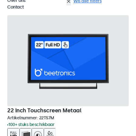
Over ons
HDMI
22 inch touchscreens
Wis alle filters
Contact
22 Inch Touchscreen Metaal
Artikelnummer:
22TS7M
100+ stuks beschikbaar