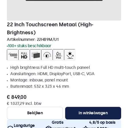
22 Inch Touchscreen Metaal (High-
Brightness)
Artikelnummer:
22HB9M/U1
100+ stuks beschikbaar
High brightness Full HD multi-touch paneel
Aansluitingen: HDMI, DisplayPort, USB-C, VGA
Montage: inbouw, panel mount
Buitenmaat: 532 x 323 x 46 mm
€ 849,00
€ 1.027,29 incl. btw
Bekijken
In winkelwagen
Gratis
4,8/5 op basis
Langdurige