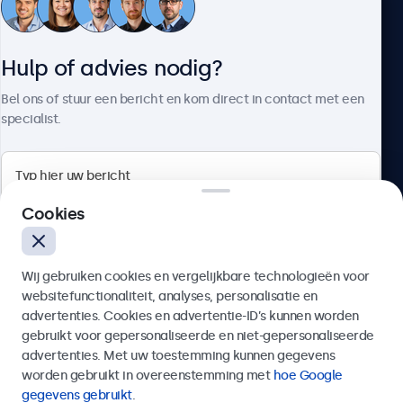
Klantenservice
Hulp of advies nodig?
Over Beetronics
Bel ons of stuur een bericht en kom direct in contact met een
specialist.
Beetronics
Cookies
Bloemstraat 28, 1016LC Amsterdam, Nederland
Wij gebruiken cookies en vergelijkbare technologieën voor
4.8/5 door 5000+ bedrijven
websitefunctionaliteit, analyses, personalisatie en
Nederlands
advertenties. Cookies en advertentie-ID’s kunnen worden
gebruikt voor gepersonaliseerde en niet-gepersonaliseerde
Verzenden
advertenties. Met uw toestemming kunnen gegevens
worden gebruikt in overeenstemming met
hoe Google
Of bel ons op
020 - 700 83 66
gegevens gebruikt
.