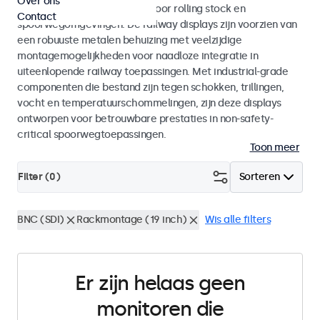
Over ons
met EN 50155 en EN 45545-2 voor rolling stock en
Contact
spoorwegomgevingen. De railway displays zijn voorzien van
een robuuste metalen behuizing met veelzijdige
montagemogelijkheden voor naadloze integratie in
uiteenlopende railway toepassingen. Met industrial-grade
componenten die bestand zijn tegen schokken, trillingen,
vocht en temperatuurschommelingen, zijn deze displays
ontworpen voor betrouwbare prestaties in non-safety-
critical spoorwegtoepassingen.
Toon meer
Filter (
0
)
Sorteren
BNC (SDI)
Rackmontage (19 inch)
Wis alle filters
Er zijn helaas geen
monitoren die