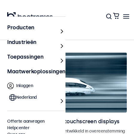
Producten
Home
Industrieën
Toepassingen
Maatwerkoplossingen
Inloggen
Nederland
Railway monitoren en touchscreen displays
Offerte aanvragen
Helpcenter
Monitoren en touchscreens ontwikkeld in overeenstemming