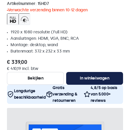
Artikelnummer:
15HD7
Verwachte verzending binnen 10-12 dagen
1920 x 1080 resolutie (Full HD)
Aansluitingen: HDMI, VGA, BNC, RCA
Montage: desktop, wand
Buitenmaat: 372 x 232 x 33 mm
€ 339,00
€ 410,19 incl. btw
Bekijken
In winkelwagen
Gratis
4,8/5 op basis
Langdurige
verzending &
van 5.000+
beschikbaarheid
retourneren
reviews