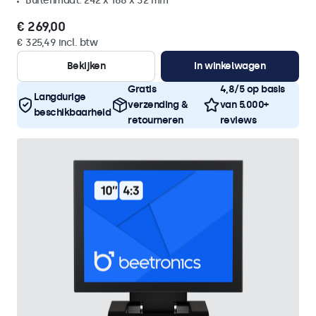
Buitenmaat: 242 x 168 x 32 mm
€ 269,00
€ 325,49 incl. btw
Bekijken
In winkelwagen
Gratis
4,8/5 op basis
Langdurige
verzending &
van 5.000+
beschikbaarheid
retourneren
reviews