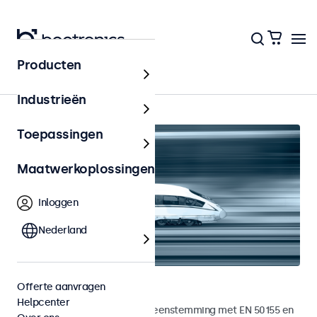
Producten
Home
Industrieën
Toepassingen
Maatwerkoplossingen
Inloggen
Nederland
Railway monitoren
Offerte aanvragen
Helpcenter
Monitoren ontwikkeld in overeenstemming met EN 50155 en