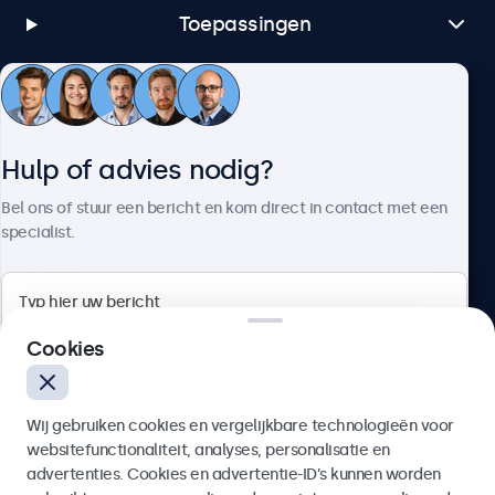
Toepassingen
Klantenservice
Hulp of advies nodig?
Over Beetronics
Bel ons of stuur een bericht en kom direct in contact met een
specialist.
Beetronics
Cookies
Bloemstraat 28, 1016LC Amsterdam, Nederland
Wij gebruiken cookies en vergelijkbare technologieën voor
4.8/5 door 5000+ bedrijven
websitefunctionaliteit, analyses, personalisatie en
Nederlands
advertenties. Cookies en advertentie-ID’s kunnen worden