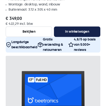
Montage: desktop, wand, inbouw
Buitenmaat: 372 x 305 x 40 mm
€ 349,00
€ 422,29 incl. btw
Bekijken
In winkelwagen
Gratis
4,8/5 op basis
Langdurige
verzending &
van 5.000+
beschikbaarheid
retourneren
reviews