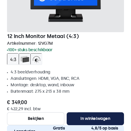
12 Inch Monitor Metaal (4:3)
Artikelnummer:
12VG7M
100+ stuks beschikbaar
4:3 beeldverhouding
Aansluitingen: HDMI, VGA, BNC, RCA
Montage: desktop, wand, inbouw
Buitenmaat: 275 x 213 x 38 mm
€ 349,00
€ 422,29 incl. btw
Bekijken
In winkelwagen
Gratis
4,8/5 op basis