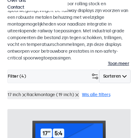
Over ons
met EN 50155 en EN 45545-2 voor rolling stock en
Contact
spoorwegomgevingen. De railway displays zijn voorzien van
een robuuste metalen behuizing met veelzijdige
montagemogelijkheden voor naadloze integratie in
uiteenlopende railway toepassingen. Met industrial-grade
componenten die bestand zijn tegen schokken, trillingen,
vocht en temperatuurschommelingen, zijn deze displays
ontworpen voor betrouwbare prestaties in non-safety-
critical spoorwegtoepassingen.
Toon meer
Filter (
4
)
Sorteren
17 inch
Rackmontage (19 inch)
Wis alle filters