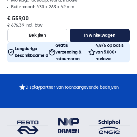
Montage: desktop, wand, inbouw
Buitenmaat: 430 x 263 x 42 mm
€ 559,00
€ 676,39 incl. btw
Bekijken
In winkelwagen
Gratis
4,8/5 op basis
Langdurige
verzending &
van 5.000+
beschikbaarheid
retourneren
reviews
Displaypartner van toonaangevende bedrijven