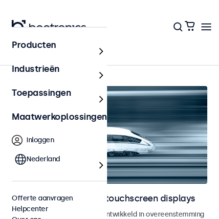
Producten
Railway
Industrieën
Toepassingen
Maatwerkoplossingen
Inloggen
Nederland
Railway monitoren en touchscreen displays
Offerte aanvragen
Helpcenter
Monitoren en touchscreens ontwikkeld in overeenstemming