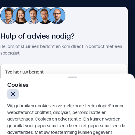
Klantenservice
Hulp of advies nodig?
Over Beetronics
Bel ons of stuur een bericht en kom direct in contact met een
specialist.
Beetronics
Cookies
Bloemstraat 28, 1016LC Amsterdam, Nederland
Wij gebruiken cookies en vergelijkbare technologieën voor
4.8/5 door 5000+ bedrijven
websitefunctionaliteit, analyses, personalisatie en
Nederlands
advertenties. Cookies en advertentie-ID’s kunnen worden
gebruikt voor gepersonaliseerde en niet-gepersonaliseerde
Verzenden
advertenties. Met uw toestemming kunnen gegevens