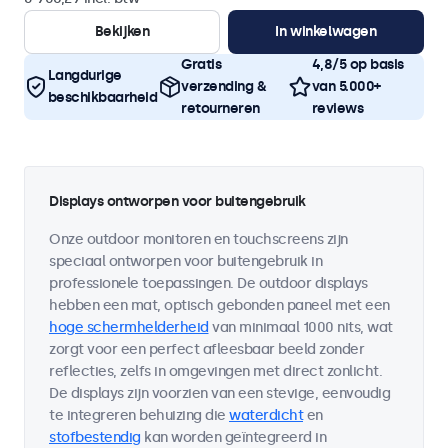
Bekijken
In winkelwagen
Gratis
4,8/5 op basis
Langdurige
verzending &
van 5.000+
beschikbaarheid
retourneren
reviews
Displays ontworpen voor buitengebruik
Onze outdoor monitoren en touchscreens zijn
speciaal ontworpen voor buitengebruik in
professionele toepassingen. De outdoor displays
hebben een mat, optisch gebonden paneel met een
hoge schermhelderheid
van minimaal 1000 nits, wat
zorgt voor een perfect afleesbaar beeld zonder
reflecties, zelfs in omgevingen met direct zonlicht.
De displays zijn voorzien van een stevige, eenvoudig
te integreren behuizing die
waterdicht
en
stofbestendig
kan worden geïntegreerd in