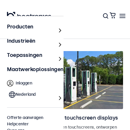
Producten
Outdoor
Industrieën
Toepassingen
Maatwerkoplossingen
Inloggen
Nederland
Outdoor monitoren en touchscreen displays
Offerte aanvragen
Helpcenter
Weersbestendige monitoren en touchscreens, ontworpen