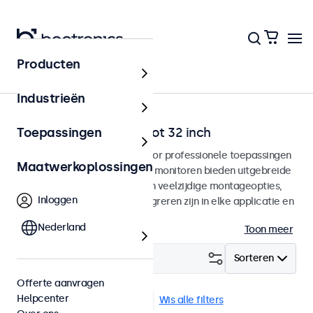
Producten
Home
Industrieën
BNC monitoren van 7 tot 32 inch
Toepassingen
BNC monitoren ontworpen voor professionele toepassingen
Maatwerkoplossingen
en continu gebruik. Deze BNC monitoren bieden uitgebreide
configuratiemogelijkheden en veelzijdige montageopties,
Inloggen
waarmee ze naadloos te integreren zijn in elke applicatie en
iedere omgeving.
Nederland
Toon meer
Filter (
0
)
Sorteren
Offerte aanvragen
Helpcenter
BNC (CVBS)
Panel mount
Wis alle filters