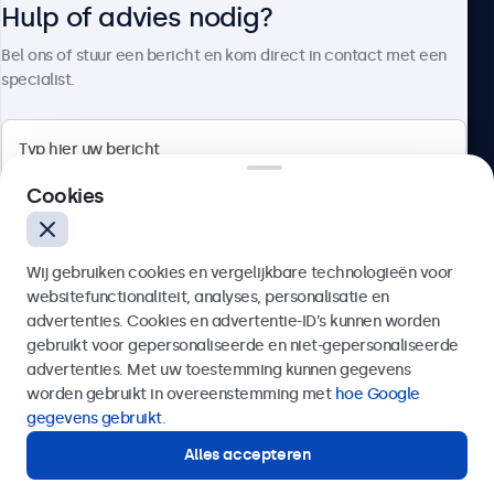
Hulp of advies nodig?
Over Beetronics
Bel ons of stuur een bericht en kom direct in contact met een
specialist.
Beetronics
Cookies
Bloemstraat 28, 1016LC Amsterdam, Nederland
Wij gebruiken cookies en vergelijkbare technologieën voor
4.8/5 door 5000+ bedrijven
websitefunctionaliteit, analyses, personalisatie en
Nederlands
advertenties. Cookies en advertentie-ID’s kunnen worden
gebruikt voor gepersonaliseerde en niet-gepersonaliseerde
Verzenden
advertenties. Met uw toestemming kunnen gegevens
worden gebruikt in overeenstemming met
hoe Google
Of bel ons op
020 - 700 83 66
gegevens gebruikt
.
Alles accepteren
Hulp of advies nodig?
Direct contact met een specialist.