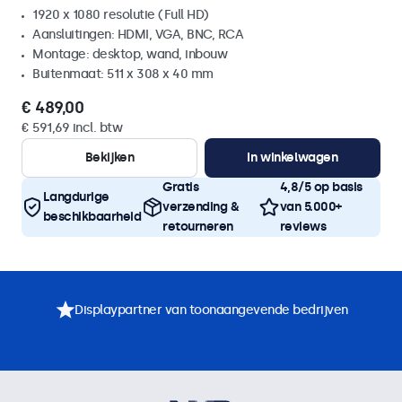
1920 x 1080 resolutie (Full HD)
Aansluitingen: HDMI, VGA, BNC, RCA
Montage: desktop, wand, inbouw
Buitenmaat: 511 x 308 x 40 mm
€ 489,00
€ 591,69 incl. btw
Bekijken
In winkelwagen
Gratis
4,8/5 op basis
Langdurige
verzending &
van 5.000+
beschikbaarheid
retourneren
reviews
Displaypartner van toonaangevende bedrijven