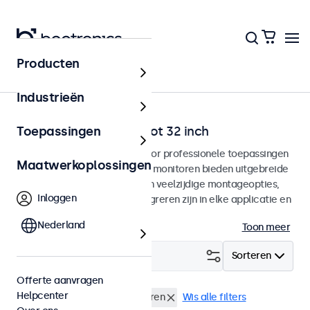
Producten
Home
Industrieën
BNC monitoren van 7 tot 32 inch
Toepassingen
BNC monitoren ontworpen voor professionele toepassingen
Maatwerkoplossingen
en continu gebruik. Deze BNC monitoren bieden uitgebreide
configuratiemogelijkheden en veelzijdige montageopties,
Inloggen
waarmee ze naadloos te integreren zijn in elke applicatie en
iedere omgeving.
Nederland
Toon meer
Filter (
1
)
Sorteren
Offerte aanvragen
Helpcenter
BNC (CVBS)
22 inch monitoren
Wis alle filters