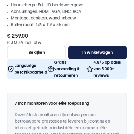
Haarscherpe Full HD beeldweergave
Aansluitingen: HDMI, VGA, BNC, RCA
Montage: desktop, wand, inbouw
Buitenmaat: 176 x 119 x 35 mm
€ 259,00
€ 313,39 incl. btw
Bekijken
In winkelwagen
Gratis
4,8/5 op basis
Langdurige
verzending &
van 5.000+
beschikbaarheid
retourneren
reviews
7 inch monitoren voor elke toepassing
Deze 7 inch monitoren zijn ontworpen om
betrouwbare prestaties te leveren bij continu en
intensief gebruik in industriële en commerciële