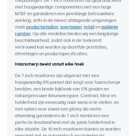
toepassingen. De 7 inch monitoren zijn geproduceerd
met hoogwaardige componenten met een hoge
MTBF en garanderen een jarenlange betrouwbare
werking, zelfs in de meest uitdagende omgevingen
zoals
productiehallen
,
voertuigen
,
retail
en
publieke
ruimten
. Op alle modellen bieden wij een langdurige
beschikbaarheid, zodat ook in de toekomst
vertrouwd kan worden op dezelfde prestaties,
afmetingen en productspecificaties.
Haarscherp beeld vanuit elke hoek
De 7 inch monitoren zijn uitgerust met een
hoogwaardig IPS-paneel dat zorgt voor haarscherpe
beelden, een brede kijkhoek van 178 graden en
natuurgetrouwe kleurweergave. Contrast, kleur en
helderheid zijn eenvoudig naar wens in te stellen, en
met opties voor zowel een glossy als matte
afwerking garanderen de 7 inch monitoren een
perfecte leesbaarheid met de juiste helderheid in
elke situatie. De 10 inch monitoren kunnen zo worden
ingesteld dat ze automatisch inschakelen bij