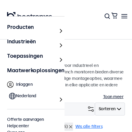
Producten
Monitoren
Industrieën
7 inch monitoren
Toepassingen
7 inch monitoren ontworpen voor industrieel en
Maatwerkoplossingen
commercieel gebruik. Deze 7 inch monitoren bieden diverse
videoaansluitingen en veelzijdige montageopties, waarmee
Inloggen
ze naadloos te integreren zijn in elke applicatie en iedere
omgeving.
Nederland
Toon meer
Filter (
1
)
Sorteren
Offerte aanvragen
Helpcenter
7 inch monitoren
BNC (CVBS)
Wis alle filters