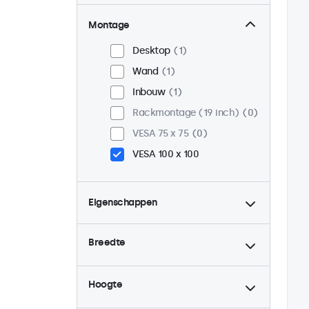
Montage
Desktop
1
Wand
1
Inbouw
1
Rackmontage (19 inch)
0
VESA 75 x 75
0
VESA 100 x 100
Eigenschappen
4:3 / 5:4
0
Breedte
9-36 Volt
1
Dimbaar
1
Hoogte
USB mediaplayer
1
Continu gebruik (24/7)
1