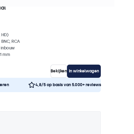
0+ stuks beschikbaar
aal
l HD)
, BNC, RCA
 inbouw
41 mm
Bekijken
In winkelwagen
neren
4,8/5 op basis van 5.000+ reviews