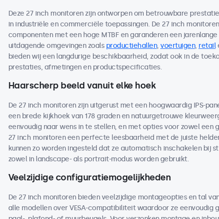
Deze 27 inch monitoren zijn ontworpen om betrouwbare prestaties 
in industriële en commerciële toepassingen. De 27 inch monitor
componenten met een hoge MTBF en garanderen een jarenlange b
uitdagende omgevingen zoals
productiehallen
,
voertuigen
,
retail
bieden wij een langdurige beschikbaarheid, zodat ook in de toe
prestaties, afmetingen en productspecificaties.
Haarscherp beeld vanuit elke hoek
De 27 inch monitoren zijn uitgerust met een hoogwaardig IPS-pan
een brede kijkhoek van 178 graden en natuurgetrouwe kleurweerga
eenvoudig naar wens in te stellen, en met opties voor zowel een 
27 inch monitoren een perfecte leesbaarheid met de juiste helderh
kunnen zo worden ingesteld dat ze automatisch inschakelen bij s
zowel in landscape- als portrait-modus worden gebruikt.
Veelzijdige configuratiemogelijkheden
De 27 inch monitoren bieden veelzijdige montageopties en tal va
alle modellen over VESA-compatibiliteit waardoor ze eenvoudig
paal-, plafond- of muurbeugels. Voor verzonken montage en inbou