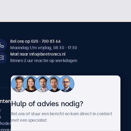
Bel ons op 020 - 700 83 66
Maandag t/m vrijdag, 08:30 - 17:30
Mail naar info@beetronics.nl
Binnen 2 uur reactie op werkdagen
ntenservice
Over Beetronics
Hulp of advies nodig?
r
Klantcases
Bel ons of stuur een bericht en kom direct in contact
n
Nieuws en updates
met een specialist.
thoden
Over ons
reparatie
Werken bij Beetronics