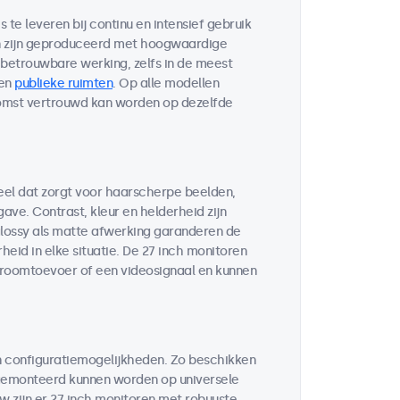
te leveren bij continu en intensief gebruik
en zijn geproduceerd met hoogwaardige
etrouwbare werking, zelfs in de meest
en
publieke ruimten
. Op alle modellen
komst vertrouwd kan worden op dezelfde
eel dat zorgt voor haarscherpe beelden,
ve. Contrast, kleur en helderheid zijn
glossy als matte afwerking garanderen de
eid in elke situatie. De 27 inch monitoren
troomtoevoer of een videosignaal en kunnen
n configuratiemogelijkheden. Zo beschikken
 gemonteerd kunnen worden op universele
w zijn er 27 inch monitoren met robuuste