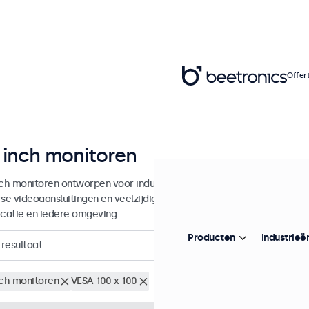
Offer
 inch monitoren
nch monitoren ontworpen voor industrieel en commercieel gebruik. D
rse videoaansluitingen en veelzijdige montageopties, waarmee ze naad
icatie en iedere omgeving.
Producten
Industrieë
resultaat
nch monitoren
VESA 100 x 100
Wis alle filters