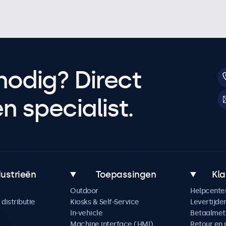
nodig? Direct
 specialist.
dustrieën
Toepassingen
Kla
Outdoor
Helpcente
distributie
Kiosks & Self-Service
Levertijde
In-vehicle
Betaalme
Machine interface (HMI)
Retour en 