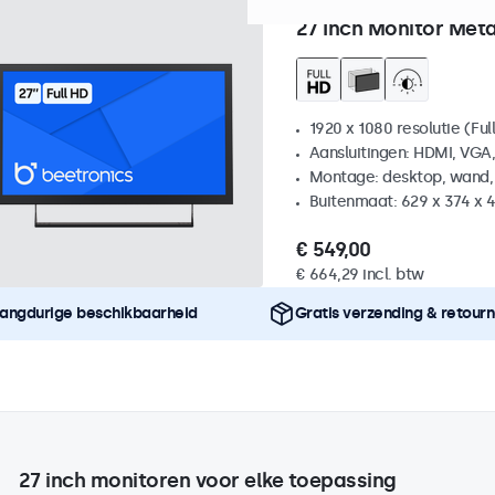
Artikelnummer:
27HD7M
10
27 Inch Monitor Met
1920 x 1080 resolutie (Ful
Aansluitingen: HDMI, VGA
Montage: desktop, wand,
Buitenmaat: 629 x 374 x 
€ 549,00
€ 664,29 incl. btw
angdurige beschikbaarheid
Gratis verzending & retour
27 inch monitoren voor elke toepassing