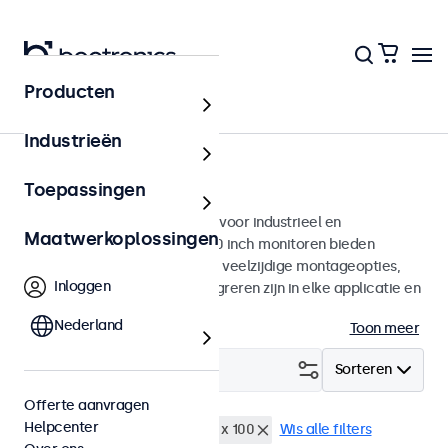
Producten
Monitoren
Industrieën
10 inch monitoren
Toepassingen
10 inch monitoren ontworpen voor industrieel en
Maatwerkoplossingen
commercieel gebruik. Deze 10 inch monitoren bieden
diverse videoaansluitingen en veelzijdige montageopties,
Inloggen
waarmee ze naadloos te integreren zijn in elke applicatie en
iedere omgeving.
Nederland
Toon meer
Filter (
0
)
Sorteren
Offerte aanvragen
Helpcenter
10 inch monitoren
VESA 100 x 100
Wis alle filters