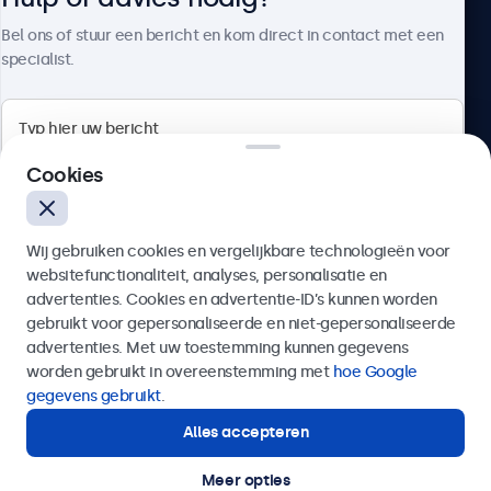
Over Beetronics
Bel ons of stuur een bericht en kom direct in contact met een
specialist.
Beetronics
Cookies
Bloemstraat 28, 1016LC Amsterdam, Nederland
Wij gebruiken cookies en vergelijkbare technologieën voor
4.8/5 door 5000+ bedrijven
websitefunctionaliteit, analyses, personalisatie en
Nederlands
advertenties. Cookies en advertentie-ID’s kunnen worden
gebruikt voor gepersonaliseerde en niet-gepersonaliseerde
Verzenden
advertenties. Met uw toestemming kunnen gegevens
worden gebruikt in overeenstemming met
hoe Google
Of bel ons op
020 - 700 83 66
gegevens gebruikt
.
Alles accepteren
Hulp of advies nodig?
Direct contact met een specialist.
Meer opties
© 2026 Beetronics