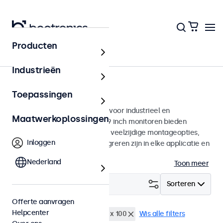
Producten
Monitoren
Industrieën
19 inch monitoren
Toepassingen
19 inch monitoren ontworpen voor industrieel en
Maatwerkoplossingen
commercieel gebruik. Deze 19 inch monitoren bieden
diverse videoaansluitingen en veelzijdige montageopties,
Inloggen
waarmee ze naadloos te integreren zijn in elke applicatie en
iedere omgeving.
Nederland
Toon meer
Filter (
2
)
Sorteren
Offerte aanvragen
Helpcenter
19 inch monitoren
VESA 100 x 100
Wis alle filters