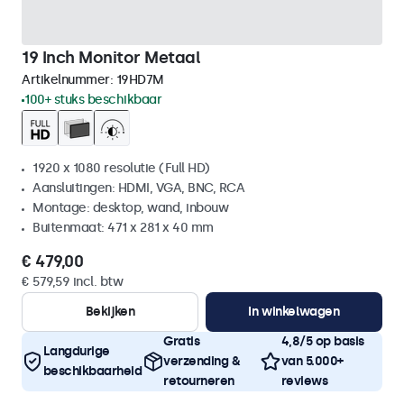
19 Inch Monitor Metaal
Artikelnummer:
19HD7M
100+ stuks beschikbaar
1920 x 1080 resolutie (Full HD)
Aansluitingen: HDMI, VGA, BNC, RCA
Montage: desktop, wand, inbouw
Buitenmaat: 471 x 281 x 40 mm
€ 479,00
€ 579,59 incl. btw
Bekijken
In winkelwagen
Gratis
4,8/5 op basis
Langdurige
verzending &
van 5.000+
beschikbaarheid
retourneren
reviews