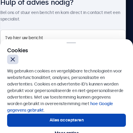
Hulp of advies nodig?
Over Beetronics
Bel ons of stuur een bericht en kom direct in contact met een
specialist.
Beetronics
Cookies
Bloemstraat 28, 1016LC Amsterdam, Nederland
Wij gebruiken cookies en vergelijkbare technologieën voor
4.8/5 door 5000+ bedrijven
websitefunctionaliteit, analyses, personalisatie en
Nederlands
advertenties. Cookies en advertentie-ID’s kunnen worden
gebruikt voor gepersonaliseerde en niet-gepersonaliseerde
Verzenden
advertenties. Met uw toestemming kunnen gegevens
worden gebruikt in overeenstemming met
hoe Google
Of bel ons op
020 - 700 83 66
gegevens gebruikt
.
Alles accepteren
Hulp of advies nodig?
Direct contact met een specialist.