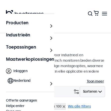
Producten
Monitoren
Industrieën
8 inch monitoren
Toepassingen
8 inch monitoren ontworpen voor industrieel en
Maatwerkoplossingen
commercieel gebruik. Deze 8 inch monitoren bieden diverse
videoaansluitingen en veelzijdige montageopties, waarmee
Inloggen
ze naadloos te integreren zijn in elke applicatie en iedere
omgeving.
Nederland
Toon meer
Filter (
0
)
Sorteren
Offerte aanvragen
Helpcenter
8 inch monitoren
VESA 100 x 100
Wis alle filters