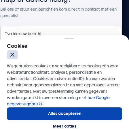
Over Beetronics
Bel ons of stuur een bericht en kom direct in contact met een
specialist.
Beetronics
Cookies
Bloemstraat 28, 1016LC Amsterdam, Nederland
Wij gebruiken cookies en vergelijkbare technologieën voor
4.8/5 door 5000+ bedrijven
websitefunctionaliteit, analyses, personalisatie en
Nederlands
advertenties. Cookies en advertentie-ID’s kunnen worden
gebruikt voor gepersonaliseerde en niet-gepersonaliseerde
Verzenden
advertenties. Met uw toestemming kunnen gegevens
worden gebruikt in overeenstemming met
hoe Google
Of bel ons op
020 - 700 83 66
gegevens gebruikt
.
Alles accepteren
Hulp of advies nodig?
Direct contact met een specialist.
Meer opties
© 2026 Beetronics