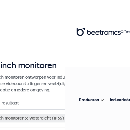
Offer
 inch monitoren
nch monitoren ontworpen voor industrieel en commercieel gebruik. D
rse videoaansluitingen en veelzijdige montageopties, waarmee ze naad
icatie en iedere omgeving.
Producten
Industrieë
0
resultaat
nch monitoren
Waterdicht (IP65)
Wis alle filters