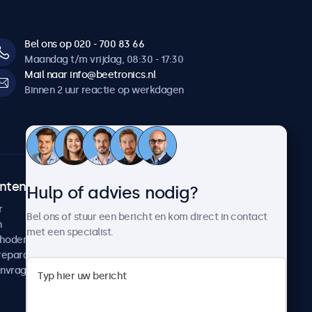
Bel ons op 020 - 700 83 66
Maandag t/m vrijdag, 08:30 - 17:30
Mail naar info@beetronics.nl
Binnen 2 uur reactie op werkdagen
ntenservice
Over Beetronics
Hulp of advies nodig?
r
Klantcases
Bel ons of stuur een bericht en kom direct in contact
n
Nieuws en updates
met een specialist.
thoden
Over ons
reparatie
Werken bij Beetronics
anvragen
Algemene voorwaarden
Privacyverklaring