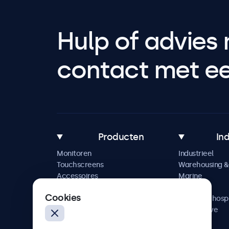
Hulp of advies 
contact met een
Producten
In
Monitoren
Industrieel
Touchscreens
Warehousing & 
Accessoires
Marine
Maatwerkoplossingen
Retail
Cookies
Horeca & hospi
Automotive
Railway