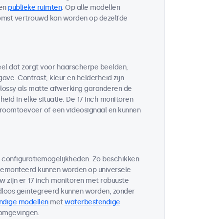
en
publieke ruimten
. Op alle modellen
komst vertrouwd kan worden op dezelfde
eel dat zorgt voor haarscherpe beelden,
ve. Contrast, kleur en helderheid zijn
glossy als matte afwerking garanderen de
eid in elke situatie. De 17 inch monitoren
troomtoevoer of een videosignaal en kunnen
n configuratiemogelijkheden. Zo beschikken
 gemonteerd kunnen worden op universele
w zijn er 17 inch monitoren met robuuste
loos geïntegreerd kunnen worden, zonder
ndige modellen
met
waterbestendige
 omgevingen.