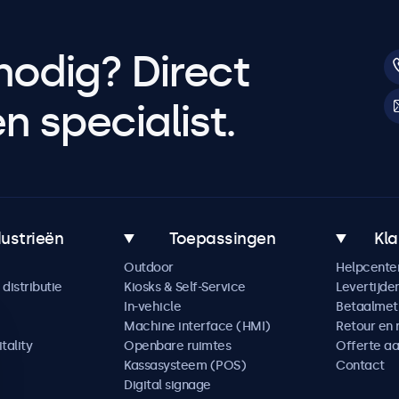
nodig? Direct
 specialist.
dustrieën
Toepassingen
Kla
Outdoor
Helpcente
distributie
Kiosks & Self-Service
Levertijde
In-vehicle
Betaalme
Machine interface (HMI)
Retour en 
tality
Openbare ruimtes
Offerte a
Kassasysteem (POS)
Contact
Digital signage