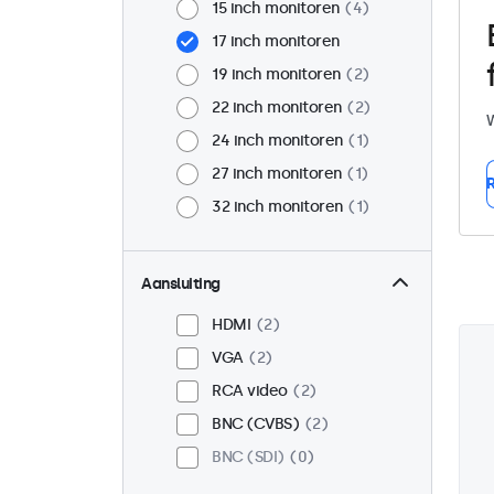
15 inch monitoren
4
17 inch monitoren
19 inch monitoren
2
22 inch monitoren
2
W
24 inch monitoren
1
27 inch monitoren
1
R
32 inch monitoren
1
Aansluiting
HDMI
2
VGA
2
RCA video
2
BNC (CVBS)
2
BNC (SDI)
0