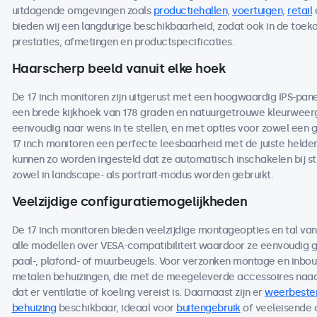
uitdagende omgevingen zoals
productiehallen
,
voertuigen
,
retail
bieden wij een langdurige beschikbaarheid, zodat ook in de toe
prestaties, afmetingen en productspecificaties.
Haarscherp beeld vanuit elke hoek
De 17 inch monitoren zijn uitgerust met een hoogwaardig IPS-pan
een brede kijkhoek van 178 graden en natuurgetrouwe kleurweerga
eenvoudig naar wens in te stellen, en met opties voor zowel een 
17 inch monitoren een perfecte leesbaarheid met de juiste helderh
kunnen zo worden ingesteld dat ze automatisch inschakelen bij s
zowel in landscape- als portrait-modus worden gebruikt.
Veelzijdige configuratiemogelijkheden
De 17 inch monitoren bieden veelzijdige montageopties en tal va
alle modellen over VESA-compatibiliteit waardoor ze eenvoudig
paal-, plafond- of muurbeugels. Voor verzonken montage en inbou
metalen behuizingen, die met de meegeleverde accessoires naad
dat er ventilatie of koeling vereist is. Daarnaast zijn er
weerbeste
behuizing
beschikbaar, ideaal voor
buitengebruik
of veeleisende