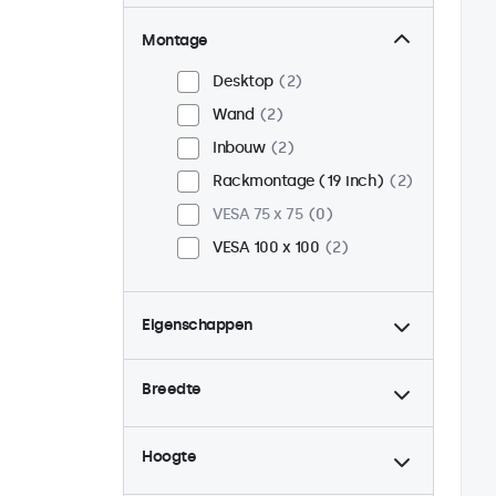
Montage
Desktop
2
Wand
2
Inbouw
2
Rackmontage (19 inch)
2
VESA 75 x 75
0
VESA 100 x 100
2
Eigenschappen
4:3 / 5:4
1
Breedte
9-36 Volt
2
Dimbaar
2
Hoogte
USB mediaplayer
2
Continu gebruik (24/7)
2