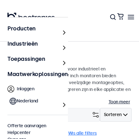
Producten
Monitoren
Industrieën
17 inch monitoren
Toepassingen
17 inch monitoren ontworpen voor industrieel en
Maatwerkoplossingen
commercieel gebruik. Deze 17 inch monitoren bieden
diverse videoaansluitingen en veelzijdige montageopties,
Inloggen
waarmee ze naadloos te integreren zijn in elke applicatie en
iedere omgeving.
Nederland
Toon meer
Filter (
2
)
Sorteren
Offerte aanvragen
Helpcenter
17 inch monitoren
Wand
Wis alle filters