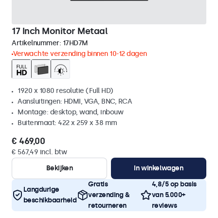
17 Inch Monitor Metaal
Artikelnummer:
17HD7M
Verwachte verzending binnen 10-12 dagen
1920 x 1080 resolutie (Full HD)
Aansluitingen: HDMI, VGA, BNC, RCA
Montage: desktop, wand, inbouw
Buitenmaat: 422 x 259 x 38 mm
€ 469,00
€ 567,49 incl. btw
Bekijken
In winkelwagen
Gratis
4,8/5 op basis
Langdurige
verzending &
van 5.000+
beschikbaarheid
retourneren
reviews