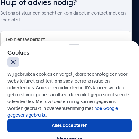
Hulp of advies nodig?
Over Beetronics
Bel ons of stuur een bericht en kom direct in contact met een
specialist.
Beetronics
Cookies
Bloemstraat 28, 1016LC Amsterdam, Nederland
Wij gebruiken cookies en vergelijkbare technologieën voor
4.8/5 door 5000+ bedrijven
websitefunctionaliteit, analyses, personalisatie en
Nederlands
advertenties. Cookies en advertentie-ID’s kunnen worden
gebruikt voor gepersonaliseerde en niet-gepersonaliseerde
Verzenden
advertenties. Met uw toestemming kunnen gegevens
worden gebruikt in overeenstemming met
hoe Google
Of bel ons op
020 - 700 83 66
gegevens gebruikt
.
Alles accepteren
Hulp of advies nodig?
Direct contact met een specialist.