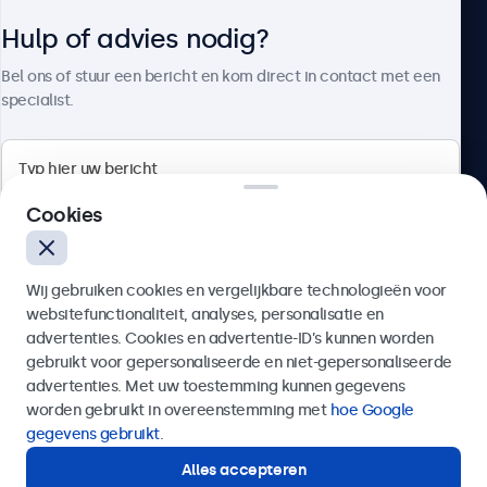
Hulp of advies nodig?
Over Beetronics
Bel ons of stuur een bericht en kom direct in contact met een
specialist.
Beetronics
Cookies
Bloemstraat 28, 1016LC Amsterdam, Nederland
Wij gebruiken cookies en vergelijkbare technologieën voor
4.8/5 door 5000+ bedrijven
websitefunctionaliteit, analyses, personalisatie en
Nederlands
advertenties. Cookies en advertentie-ID’s kunnen worden
gebruikt voor gepersonaliseerde en niet-gepersonaliseerde
Verzenden
advertenties. Met uw toestemming kunnen gegevens
worden gebruikt in overeenstemming met
hoe Google
Of bel ons op
020 - 700 83 66
gegevens gebruikt
.
Alles accepteren
Hulp of advies nodig?