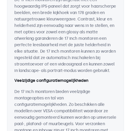
hoogwaardig IPS-paneel dat zorgt voor haarscherpe
beelden, een brede kijkhoek van 178 graden en
natuurgetrouwe kleurweergave. Contrast, kleur en
helderheid zijn eenvoudig naar wens in te stellen, en
met opties voor zowel een glossy als matte
afwerking garanderen de 17 inch monitoren een
perfecte leesbaarheid met de juiste helderheid in
elke situatie. De 17 inch monitoren kunnen zo worden
ingesteld dat ze automatisch inschakelen bij
stroomtoevoer of een videosignaal en kunnen zowel
in landscape- als portrait-modus worden gebruikt.
Veelzijdige configuratiemogelijkheden
De 17 inch monitoren bieden veelzijdige
montageopties en tal van
configuratiemogelijkheden. Zo beschikken alle
modellen over VESA-compatibiliteit waardoor ze
eenvoudig gemonteerd kunnen worden op universele
paal-, plafond- of muurbeugels. Voor verzonken
montage en inbouw zijn er 17 inch monitoren met