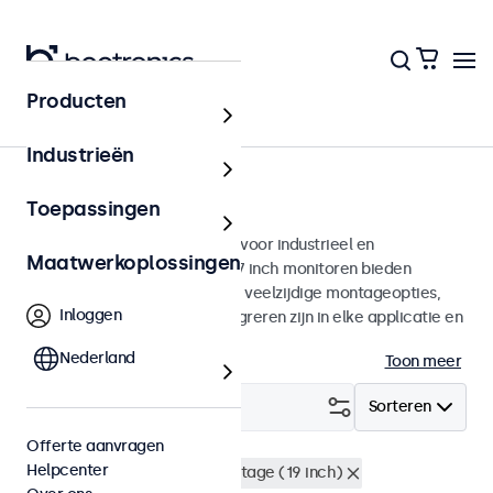
Producten
Monitoren
Industrieën
17 inch monitoren
Toepassingen
17 inch monitoren ontworpen voor industrieel en
Maatwerkoplossingen
commercieel gebruik. Deze 17 inch monitoren bieden
diverse videoaansluitingen en veelzijdige montageopties,
Inloggen
waarmee ze naadloos te integreren zijn in elke applicatie en
iedere omgeving.
Nederland
Toon meer
Filter (
2
)
Sorteren
Offerte aanvragen
Helpcenter
17 inch monitoren
Rackmontage (19 inch)