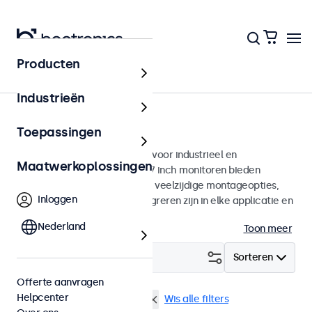
Producten
Monitoren
Industrieën
17 inch monitoren
Toepassingen
17 inch monitoren ontworpen voor industrieel en
Maatwerkoplossingen
commercieel gebruik. Deze 17 inch monitoren bieden
diverse videoaansluitingen en veelzijdige montageopties,
Inloggen
waarmee ze naadloos te integreren zijn in elke applicatie en
iedere omgeving.
Nederland
Toon meer
Filter (
2
)
Sorteren
Offerte aanvragen
Helpcenter
17 inch monitoren
EN50155
Wis alle filters