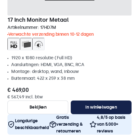
17 Inch Monitor Metaal
Artikelnummer:
17HD7M
Verwachte verzending binnen 10-12 dagen
1920 x 1080 resolutie (Full HD)
Aansluitingen: HDMI, VGA, BNC, RCA
Montage: desktop, wand, inbouw
Buitenmaat: 422 x 259 x 38 mm
€ 469,00
€ 567,49 incl. btw
Bekijken
In winkelwagen
Gratis
4,8/5 op basis
Langdurige
verzending &
van 5.000+
beschikbaarheid
retourneren
reviews