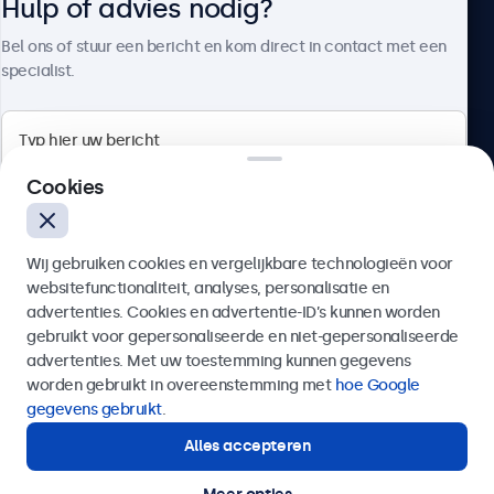
Hulp of advies nodig?
Over Beetronics
Bel ons of stuur een bericht en kom direct in contact met een
specialist.
Beetronics
Cookies
Bloemstraat 28, 1016LC Amsterdam, Nederland
Wij gebruiken cookies en vergelijkbare technologieën voor
4.8/5 door 5000+ bedrijven
websitefunctionaliteit, analyses, personalisatie en
Nederlands
advertenties. Cookies en advertentie-ID’s kunnen worden
gebruikt voor gepersonaliseerde en niet-gepersonaliseerde
Verzenden
advertenties. Met uw toestemming kunnen gegevens
worden gebruikt in overeenstemming met
hoe Google
Of bel ons op
020 - 700 83 66
gegevens gebruikt
.
Alles accepteren
Hulp of advies nodig?
Direct contact met een specialist.