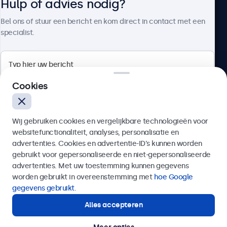
Hulp of advies nodig?
Over Beetronics
Bel ons of stuur een bericht en kom direct in contact met een
specialist.
Beetronics
Cookies
Bloemstraat 28, 1016LC Amsterdam, Nederland
Wij gebruiken cookies en vergelijkbare technologieën voor
4.8/5 door 5000+ bedrijven
websitefunctionaliteit, analyses, personalisatie en
Nederlands
advertenties. Cookies en advertentie-ID’s kunnen worden
gebruikt voor gepersonaliseerde en niet-gepersonaliseerde
Verzenden
advertenties. Met uw toestemming kunnen gegevens
worden gebruikt in overeenstemming met
hoe Google
Of bel ons op
020 - 700 83 66
gegevens gebruikt
.
Alles accepteren
Hulp of advies nodig?
Direct contact met een specialist.