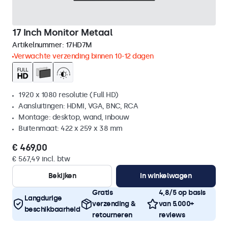
17 Inch Monitor Metaal
Artikelnummer:
17HD7M
Verwachte verzending binnen 10-12 dagen
1920 x 1080 resolutie (Full HD)
Aansluitingen: HDMI, VGA, BNC, RCA
Montage: desktop, wand, inbouw
Buitenmaat: 422 x 259 x 38 mm
€ 469,00
€ 567,49 incl. btw
Bekijken
In winkelwagen
Gratis
4,8/5 op basis
Langdurige
verzending &
van 5.000+
beschikbaarheid
retourneren
reviews