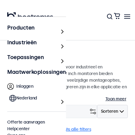
Producten
Monitoren
Industrieën
17 inch monitoren
Toepassingen
17 inch monitoren ontworpen voor industrieel en
Maatwerkoplossingen
commercieel gebruik. Deze 17 inch monitoren bieden
diverse videoaansluitingen en veelzijdige montageopties,
Inloggen
waarmee ze naadloos te integreren zijn in elke applicatie en
iedere omgeving.
Nederland
Toon meer
Filter (
2
)
Sorteren
Offerte aanvragen
Helpcenter
17 inch monitoren
DNV
Wis alle filters