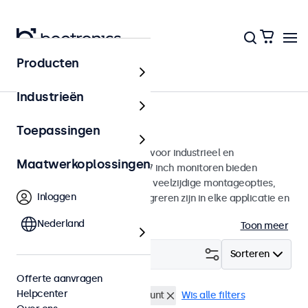
Producten
Monitoren
Industrieën
17 inch monitoren
Toepassingen
17 inch monitoren ontworpen voor industrieel en
Maatwerkoplossingen
commercieel gebruik. Deze 17 inch monitoren bieden
diverse videoaansluitingen en veelzijdige montageopties,
Inloggen
waarmee ze naadloos te integreren zijn in elke applicatie en
iedere omgeving.
Nederland
Toon meer
Filter (
0
)
Sorteren
Offerte aanvragen
Helpcenter
17 inch monitoren
Panel mount
Wis alle filters