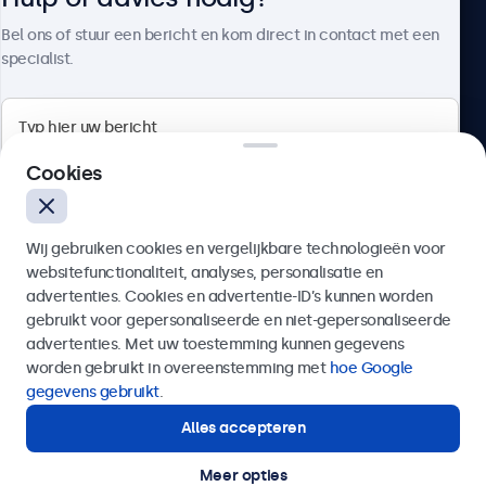
Over Beetronics
Bel ons of stuur een bericht en kom direct in contact met een
specialist.
Beetronics
Cookies
Bloemstraat 28, 1016LC Amsterdam, Nederland
Wij gebruiken cookies en vergelijkbare technologieën voor
4.8/5 door 5000+ bedrijven
websitefunctionaliteit, analyses, personalisatie en
Nederlands
advertenties. Cookies en advertentie-ID’s kunnen worden
gebruikt voor gepersonaliseerde en niet-gepersonaliseerde
Verzenden
advertenties. Met uw toestemming kunnen gegevens
worden gebruikt in overeenstemming met
hoe Google
Of bel ons op
020 - 700 83 66
gegevens gebruikt
.
Alles accepteren
Hulp of advies nodig?
Direct contact met een specialist.
Meer opties
© 2026 Beetronics