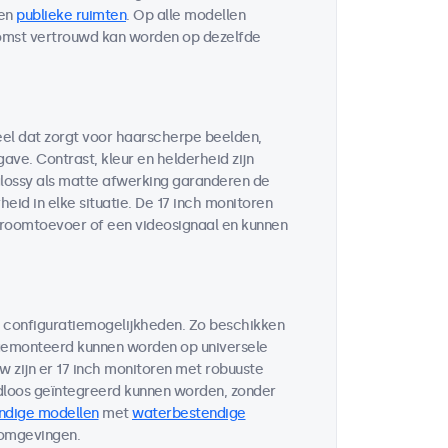
en
publieke ruimten
. Op alle modellen
komst vertrouwd kan worden op dezelfde
eel dat zorgt voor haarscherpe beelden,
ve. Contrast, kleur en helderheid zijn
glossy als matte afwerking garanderen de
eid in elke situatie. De 17 inch monitoren
troomtoevoer of een videosignaal en kunnen
n configuratiemogelijkheden. Zo beschikken
 gemonteerd kunnen worden op universele
w zijn er 17 inch monitoren met robuuste
loos geïntegreerd kunnen worden, zonder
ndige modellen
met
waterbestendige
 omgevingen.