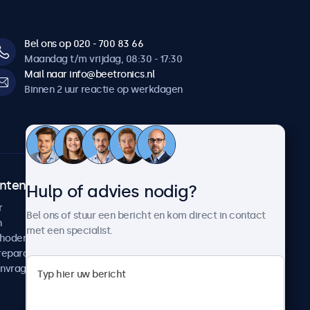
Bel ons op 020 - 700 83 66
Maandag t/m vrijdag, 08:30 - 17:30
Mail naar info@beetronics.nl
Binnen 2 uur reactie op werkdagen
ntenservice
Over Beetronics
Hulp of advies nodig?
r
Klantcases
Bel ons of stuur een bericht en kom direct in contact
n
Nieuws en updates
met een specialist.
thoden
Over ons
reparatie
Werken bij Beetronics
anvragen
Algemene voorwaarden
Privacyverklaring