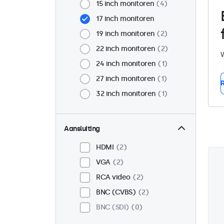
15 inch monitoren
4
17 inch monitoren
19 inch monitoren
2
22 inch monitoren
2
W
24 inch monitoren
1
27 inch monitoren
1
R
32 inch monitoren
1
Aansluiting
HDMI
2
VGA
2
RCA video
2
BNC (CVBS)
2
BNC (SDI)
0