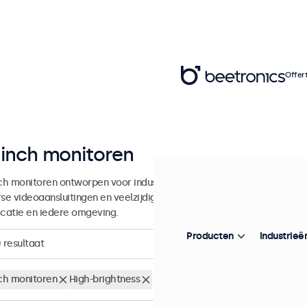
Offer
 inch monitoren
nch monitoren ontworpen voor industrieel en commercieel gebruik. D
rse videoaansluitingen en veelzijdige montageopties, waarmee ze naad
icatie en iedere omgeving.
Producten
Industrieë
0
resultaat
nch monitoren
High-brightness
Wis alle filters