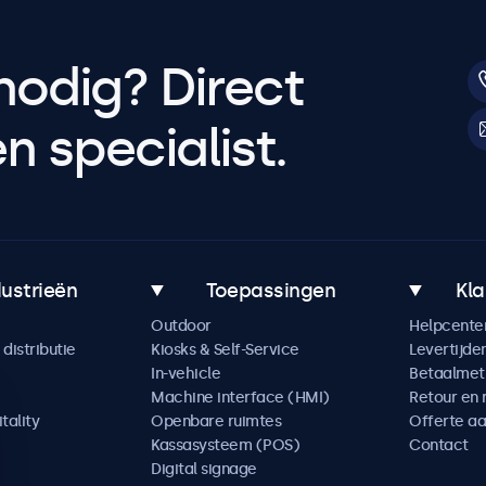
nodig? Direct
 specialist.
dustrieën
Toepassingen
Kla
Outdoor
Helpcente
distributie
Kiosks & Self-Service
Levertijde
In-vehicle
Betaalme
Machine interface (HMI)
Retour en 
tality
Openbare ruimtes
Offerte a
Kassasysteem (POS)
Contact
Digital signage