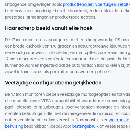
uitdagende omgevingen zoals
productiehallen
,
voertuigen
,
retail
bieden wij een langdurige beschikbaarheid, zodat ook in de toe
prestaties, afmetingen en productspecificaties.
Haarscherp beeld vanuit elke hoek
De 17 inch monitoren zijn uitgerust met een hoogwaardig IPS-pan
een brede kijkhoek van 178 graden en natuurgetrouwe kleurweerga
eenvoudig naar wens in te stellen, en met opties voor zowel een 
17 inch monitoren een perfecte leesbaarheid met de juiste helderh
kunnen zo worden ingesteld dat ze automatisch inschakelen bij s
zowel in landscape- als portrait-modus worden gebruikt.
Veelzijdige configuratiemogelijkheden
De 17 inch monitoren bieden veelzijdige montageopties en tal va
alle modellen over VESA-compatibiliteit waardoor ze eenvoudig
paal-, plafond- of muurbeugels. Voor verzonken montage en inbou
metalen behuizingen, die met de meegeleverde accessoires naad
dat er ventilatie of koeling vereist is. Daarnaast zijn er
weerbeste
behuizing
beschikbaar, ideaal voor
buitengebruik
of veeleisende