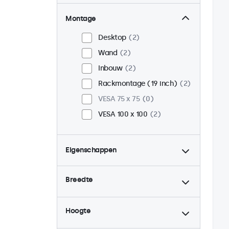
Montage
Desktop
2
Wand
2
Inbouw
2
Rackmontage (19 inch)
2
VESA 75 x 75
0
VESA 100 x 100
2
Eigenschappen
4:3 / 5:4
1
Breedte
9-36 Volt
2
Dimbaar
2
Hoogte
USB mediaplayer
2
Continu gebruik (24/7)
2