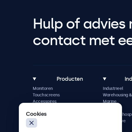
Hulp of advies 
contact met een
Producten
In
Monitoren
Industrieel
Touchscreens
Warehousing & 
Accessoires
Marine
Maatwerkoplossingen
Retail
Cookies
Horeca & hospi
Automotive
Railway