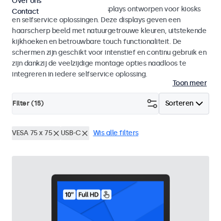
Over ons
Monitoren en touchscreen displays ontworpen voor kiosks
Contact
en selfservice oplossingen. Deze displays geven een
haarscherp beeld met natuurgetrouwe kleuren, uitstekende
kijkhoeken en betrouwbare touch functionaliteit. De
schermen zijn geschikt voor intenstief en continu gebruik en
zijn dankzij de veelzijdige montage opties naadloos te
integreren in iedere selfservice oplossing.
Toon meer
Filter (
15
)
Sorteren
VESA 75 x 75
USB-C
Wis alle filters