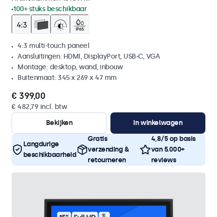
100+ stuks beschikbaar
4:3 multi-touch paneel
Aansluitingen: HDMI, DisplayPort, USB-C, VGA
Montage: desktop, wand, inbouw
Buitenmaat: 345 x 269 x 47 mm
€ 399,00
€ 482,79 incl. btw
Bekijken
In winkelwagen
Gratis
4,8/5 op basis
Langdurige
verzending &
van 5.000+
beschikbaarheid
retourneren
reviews