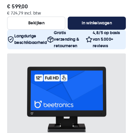
€ 599,00
€ 724,79 incl. btw
Bekijken
In winkelwagen
Gratis
4,8/5 op basis
Langdurige
verzending &
van 5.000+
beschikbaarheid
retourneren
reviews