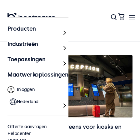
Producten
Home
Industrieën
Toepassingen
Maatwerkoplossingen
Inloggen
Nederland
Monitoren en touchscreens voor kiosks en
Offerte aanvragen
Helpcenter
selfservice