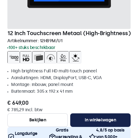
12 Inch Touchscreen Metaal (High-Brightness)
Artikelnummer:
12HB9M/U1
100+ stuks beschikbaar
High brightness Full HD multi-touch paneel
Aansluitingen: HDMI, DisplayPort, USB-C, VGA
Montage: inbouw, panel mount
Buitenmaat: 305 x 192 x 41 mm
€ 649,00
€ 785,29 incl. btw
Bekijken
In winkelwagen
Gratis
4,8/5 op basis
Langdurige
verzending &
van 5.000+